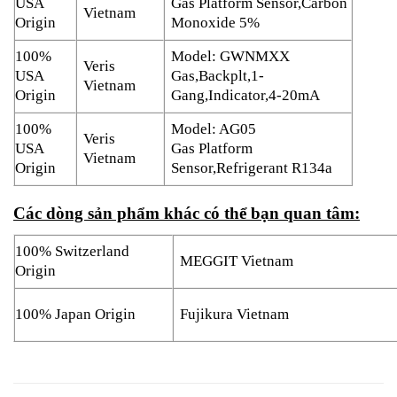
USA
Gas Platform Sensor,Carbon
Vietnam
Origin
Monoxide 5%
100%
Model: GWNMXX
Veris
USA
Gas,Backplt,1-
Vietnam
Origin
Gang,Indicator,4-20mA
100%
Model: AG05
Veris
USA
Gas Platform
Vietnam
Origin
Sensor,Refrigerant R134a
Các dòng sản phẩm khác có thể bạn quan tâm:
100% Switzerland
MEGGIT Vietnam
Origin
100% Japan Origin
Fujikura Vietnam