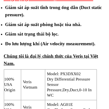
Giám sát áp suất tĩnh trong ống dẫn (Duct static
pressure).
Giám sát áp suất phòng hoặc tòa nhà.
Giám sát trạng thái bộ lọc.
Đo lưu lượng khí (Air velocity measurement).
Chúng tôi là đại lý chính thức của Veris tại Việt
Nam.
Model: PX3DXX02
100%
Dry Differential Pressure
Veris
USA
Sensor
Vietnam
Origin
Pressure,Dry,Duct,0-10 In
WC
100%
Model: AG01E
Veris