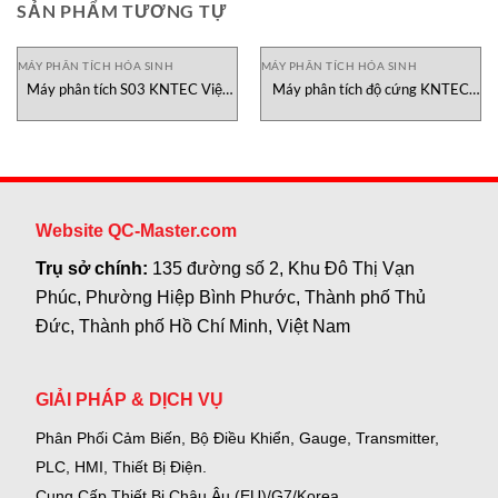
SẢN PHẨM TƯƠNG TỰ
MÁY PHÂN TÍCH HÓA SINH
MÁY PHÂN TÍCH HÓA SINH
Máy phân tích S03 KNTEC Việt
Máy phân tích độ cứng KNTEC
Nam
Việt Nam
Website QC-Master.com
Trụ sở chính:
135 đường số 2, Khu Đô Thị Vạn
Phúc, Phường Hiệp Bình Phước, Thành phố Thủ
Đức, Thành phố Hồ Chí Minh, Việt Nam
GIẢI PHÁP & DỊCH VỤ
Phân Phối Cảm Biến, Bộ Điều Khiển, Gauge,
Transmitter,
PLC, HMI, Thiết Bị Điện.
Cung Cấp Thiết Bị Châu Âu (EU)/G7/Korea.