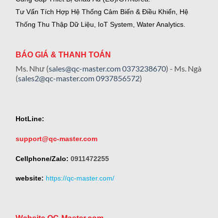
Tư Vấn Tích Hợp Hệ Thống Cảm Biến & Điều Khiển, Hệ
Thống Thu Thập Dữ Liệu, IoT System, Water Analytics.
BÁO GIÁ & THANH TOÁN
Ms. Như (
sales@qc-master.com
0373238670
) - Ms. Ngà
(
sales2@qc-master.com
0937856572
)
HotLine:
support@qc-master.com
Cellphone/Zalo:
0911472255
website:
https://qc-master.com/