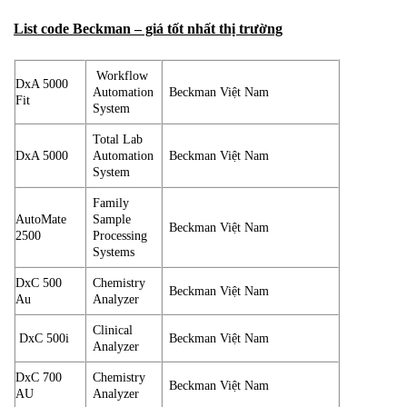
List code Beckman – giá tốt nhất thị trường
Workflow
DxA 5000
Automation
Beckman Việt Nam
Fit
System
Total Lab
DxA 5000
Automation
Beckman Việt Nam
System
Family
AutoMate
Sample
Beckman Việt Nam
2500
Processing
Systems
DxC 500
Chemistry
Beckman Việt Nam
Au
Analyzer
Clinical
DxC 500i
Beckman Việt Nam
Analyzer
DxC 700
Chemistry
Beckman Việt Nam
AU
Analyzer