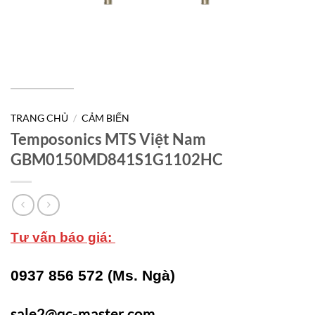
TRANG CHỦ
/
CẢM BIẾN
Temposonics MTS Việt Nam
GBM0150MD841S1G1102HC
Tư vấn báo giá:
0937 856 572 (Ms. Ngà)
sale2@qc-master.com