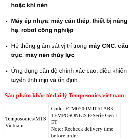
hoặc khí nén
Máy ép nhựa
,
máy cán thép
,
thiết bị nâng
hạ
,
robot công nghiệp
Hệ thống giám sát vị trí trong
máy CNC
,
cẩu
trục
,
máy nén thủy lực
Ứng dụng cần độ chính xác cao, điều khiển
tuyến tính mịn và ổn định
Sản phẩm khác từ đại lý Temposonics viet nam
:
Code: ETM0500MT051AR3
TEMPOSONICS E-Serie Gen II
Temposonics/MTS
ET
Vietnam
Note: Recheck delivery time
before order