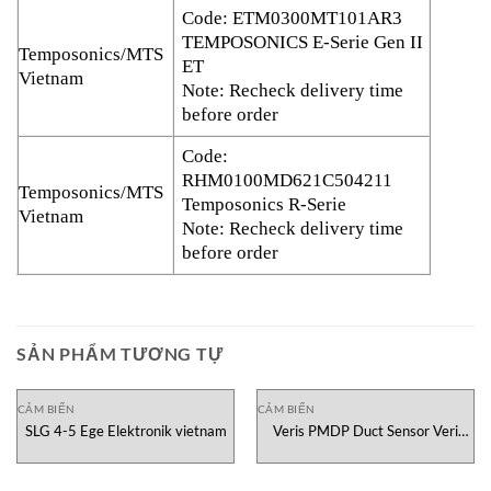
Code: ETM0300MT101AR3
TEMPOSONICS E-Serie Gen II
Temposonics/MTS
ET
Vietnam
Note: Recheck delivery time
before order
Code:
RHM0100MD621C504211
Temposonics/MTS
Temposonics R-Serie
Vietnam
Note: Recheck delivery time
before order
SẢN PHẨM TƯƠNG TỰ
CẢM BIẾN
CẢM BIẾN
SLG 4-5 Ege Elektronik vietnam
Veris PMDP Duct Sensor Veri
Vietnam