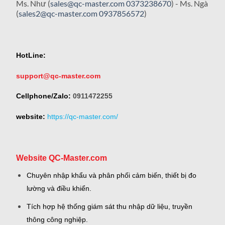
Ms. Như (
sales@qc-master.com
0373238670
) - Ms. Ngà
(
sales2@qc-master.com
0937856572
)
HotLine:
support@qc-master.com
Cellphone/Zalo:
0911472255
website:
https://qc-master.com/
Website QC-Master.com
Chuyên nhập khẩu và phân phối cảm biến, thiết bị đo
lường và điều khiển.
Tích hợp hệ thống giám sát thu nhập dữ liệu, truyền
thông công nghiệp.