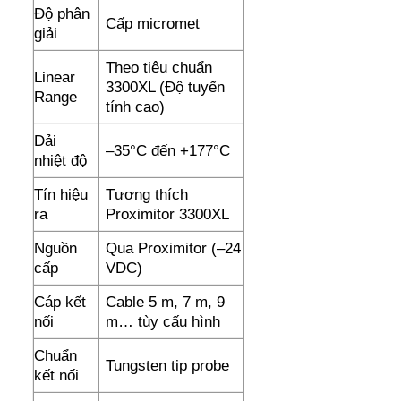
Độ phân
Cấp micromet
giải
Theo tiêu chuẩn
Linear
3300XL (Độ tuyến
Range
tính cao)
Dải
–35°C đến +177°C
nhiệt độ
Tín hiệu
Tương thích
ra
Proximitor 3300XL
Nguồn
Qua Proximitor (–24
cấp
VDC)
Cáp kết
Cable 5 m, 7 m, 9
nối
m… tùy cấu hình
Chuẩn
Tungsten tip probe
kết nối