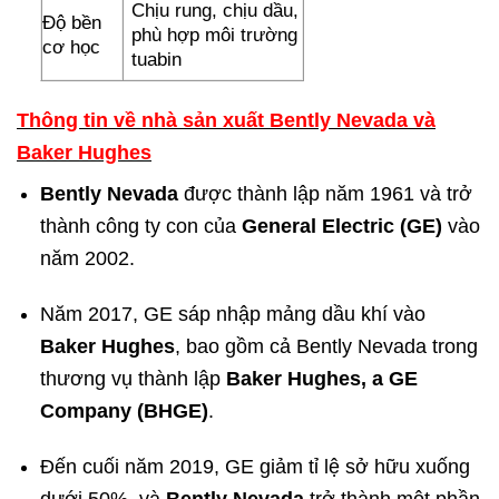
Chịu rung, chịu dầu,
Độ bền
phù hợp môi trường
cơ học
tuabin
Thông tin về nhà sản xuất Bently Nevada và
Baker Hughes
Bently Nevada
được thành lập năm 1961 và trở
thành công ty con của
General Electric (GE)
vào
năm 2002.
Năm 2017, GE sáp nhập mảng dầu khí vào
Baker Hughes
, bao gồm cả Bently Nevada trong
thương vụ thành lập
Baker Hughes, a GE
Company (BHGE)
.
Đến cuối năm 2019, GE giảm tỉ lệ sở hữu xuống
dưới 50%, và
Bently Nevada
trở thành một phần