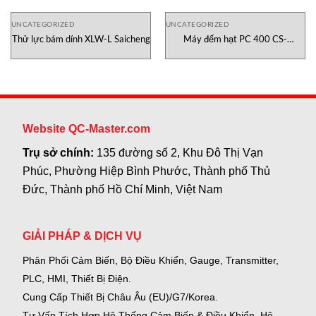
UNCATEGORIZED
UNCATEGORIZED
Thử lực bám dính XLW-L Saicheng
Máy đếm hạt PC 400 CS-
Instruments Việt Nam
Website QC-Master.com
Trụ sở chính:
135 đường số 2, Khu Đô Thị Vạn
Phúc, Phường Hiệp Bình Phước, Thành phố Thủ
Đức, Thành phố Hồ Chí Minh, Việt Nam
GIẢI PHÁP & DỊCH VỤ
Phân Phối Cảm Biến, Bộ Điều Khiển, Gauge,
Transmitter,
PLC, HMI, Thiết Bị Điện.
Cung Cấp Thiết Bị Châu Âu (EU)/G7/Korea.
Tư Vấn Tích Hợp Hệ Thống Cảm Biến & Điều Khiển, Hệ