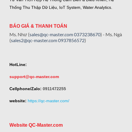
Thống Thu Thập Dữ Liệu, IoT System, Water Analytics.
BÁO GIÁ & THANH TOÁN
Ms. Như (
sales@qc-master.com
0373238670
) - Ms. Ngà
(
sales2@qc-master.com
0937856572
)
HotLine:
support@qc-master.com
Cellphone/Zalo:
0911472255
website:
https://qc-master.com/
Website QC-Master.com