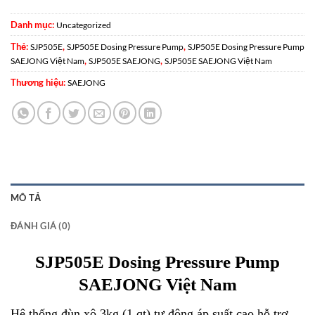
Danh mục:
Uncategorized
Thẻ:
,
,
SJP505E
SJP505E Dosing Pressure Pump
SJP505E Dosing Pressure Pump
,
,
SAEJONG Việt Nam
SJP505E SAEJONG
SJP505E SAEJONG Việt Nam
Thương hiệu:
SAEJONG
MÔ TẢ
ĐÁNH GIÁ (0)
SJP505E Dosing Pressure Pump
SAEJONG Việt Nam
Hệ thống đùn xô 3kg (1 qt) tự động áp suất cao hỗ trợ