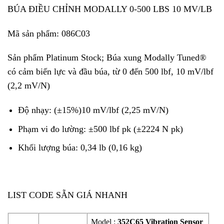
BÚA ĐIỀU CHỈNH MODALLY 0-500 LBS 10 MV/LB
Mã sản phẩm:
086C03
Sản phẩm Platinum Stock; Búa xung Modally Tuned®
có cảm biến lực và đầu búa, từ 0 đến 500 lbf, 10 mV/lbf
(2,2 mV/N)
Độ nhạy: (±15%)10 mV/lbf (2,25 mV/N)
Phạm vi đo lường: ±500 lbf pk (±2224 N pk)
Khối lượng búa: 0,34 lb (0,16 kg)
LIST CODE SẴN GIÁ NHANH
Model :
352C65 Vibration Sensor