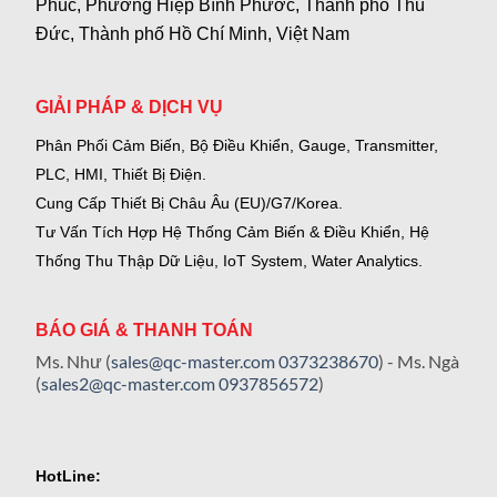
Phúc, Phường Hiệp Bình Phước, Thành phố Thủ
Đức, Thành phố Hồ Chí Minh, Việt Nam
GIẢI PHÁP & DỊCH VỤ
Phân Phối Cảm Biến, Bộ Điều Khiển, Gauge,
Transmitter,
PLC, HMI, Thiết Bị Điện.
Cung Cấp Thiết Bị Châu Âu (EU)/G7/Korea.
Tư Vấn Tích Hợp Hệ Thống Cảm Biến & Điều Khiển, Hệ
Thống Thu Thập Dữ Liệu, IoT System, Water Analytics.
BÁO GIÁ & THANH TOÁN
Ms. Như (
sales@qc-master.com
0373238670
) - Ms. Ngà
(
sales2@qc-master.com
0937856572
)
HotLine: