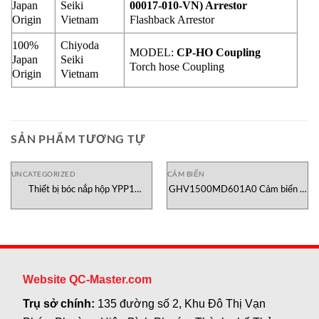
Japan
Seiki
00017-010-VN) Arrestor
Origin
Vietnam
Flashback Arrestor
100%
Chiyoda
MODEL:
CP-HO Coupling
Japan
Seiki
Torch hose Coupling
Origin
Vietnam
SẢN PHẨM TƯƠNG TỰ
UNCATEGORIZED
CẢM BIẾN
Thiết bị bóc nắp hộp YPP1
GHV1500MD601A0 Cảm biến vị
Testometric Việt Nam
trí Temposonics
Website QC-Master.com
Trụ sở chính:
135 đường số 2, Khu Đô Thị Vạn