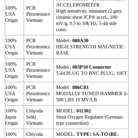
ACCELEROMETER
100%
PCB
High sensitivity, miniature (2 gm),
USA
Piezotronics
ceramic shear ICP® accel., 100
Origin
Vietnam
mV/g, 0.5 to 10k Hz, 5-44 side
conn.
100%
PCB
Model :
080A30
USA
Piezotronics
HIGH STRENGTH MAGNETIC
Origin
Vietnam
BASE
100%
PCB
Model :
003P10 Connector
USA
Piezotronics
5-44 PLUG TO BNC PLUG, 10FT
Origin
Vietnam
100%
PCB
Model :
086C03
USA
Piezotronics
MODALLY TUNED HAMMER 0-
Origin
Vietnam
500 LBS 10 MV/LB
100%
Chiyoda
MODEL:
011302
Japan
Seiki
Stout Oxygen Regulator (German-
Origin
Vietnam
type connection)
100%
Chiyoda
MODEL:
TYPE: SA-TO (BE-