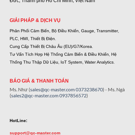
Đức, Thành phố Hồ Chí Minh, Việt Nam
GIẢI PHÁP & DỊCH VỤ
Phân Phối Cảm Biến, Bộ Điều Khiển, Gauge,
Transmitter,
PLC, HMI, Thiết Bị Điện.
Cung Cấp Thiết Bị Châu Âu (EU)/G7/Korea.
Tư Vấn Tích Hợp Hệ Thống Cảm Biến & Điều Khiển, Hệ
Thống Thu Thập Dữ Liệu, IoT System, Water Analytics.
BÁO GIÁ & THANH TOÁN
Ms. Như (
sales@qc-master.com
0373238670
) - Ms. Ngà
(
sales2@qc-master.com
0937856572
)
HotLine:
support@qc-master.com