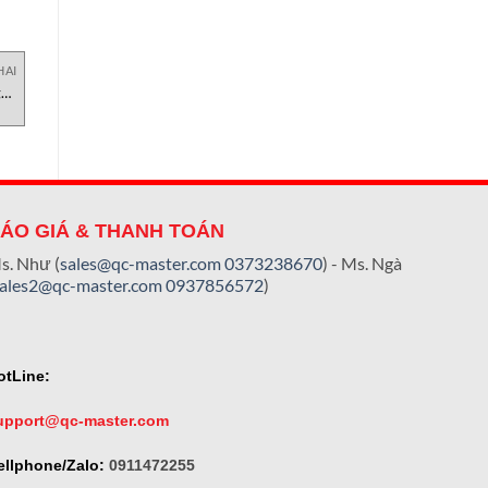
HAI
UNCATEGORIZED
UNCATEGORIZED
U
g
257-000-003 Deublin Việt
Thiết bị bóc nắp hộp YPP1
Nam
Testometric Việt Nam
ÁO GIÁ & THANH TOÁN
s. Như (
sales@qc-master.com
0373238670
) - Ms. Ngà
sales2@qc-master.com
0937856572
)
otLine:
upport@qc-master.com
ellphone/Zalo:
0911472255