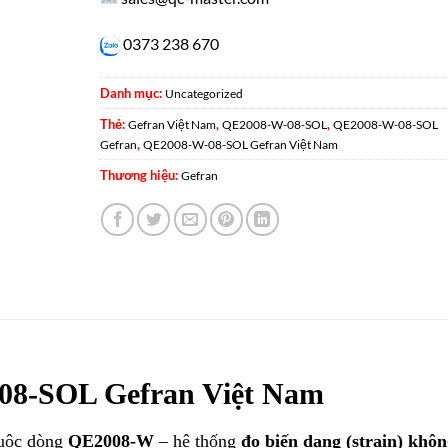
0373 238 670
Danh mục:
Uncategorized
Thẻ:
,
,
Gefran Việt Nam
QE2008-W-08-SOL
QE2008-W-08-SOL
,
Gefran
QE2008-W-08-SOL Gefran Việt Nam
Thương hiệu:
Gefran
8-SOL Gefran Việt Nam
huộc dòng
QE2008-W
– hệ thống
đo biến dạng (strain) khô