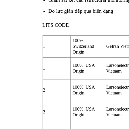
Giám sát kết cấu (structural monitorin
Đo lực gián tiếp qua biến dạng
LITS CODE
100%
1
Switzerland
Gefran Vie
Origin
100% USA
Larsonelectr
1
Origin
Vietnam
100% USA
Larsonelectr
2
Origin
Vietnam
100% USA
Larsonelectr
3
Origin
Vietnam