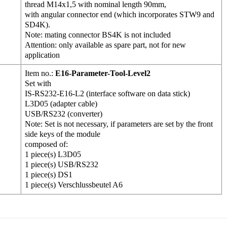
thread M14x1,5 with nominal length 90mm,
with angular connector end (which incorporates STW9 and
SD4K).
Note: mating connector BS4K is not included
Attention: only available as spare part, not for new
application
Item no.:
E16-Parameter-Tool-Level2
Set with
IS-RS232-E16-L2 (interface software on data stick)
L3D05 (adapter cable)
USB/RS232 (converter)
Note: Set is not necessary, if parameters are set by the front
side keys of the module
composed of:
1 piece(s) L3D05
1 piece(s) USB/RS232
1 piece(s) DS1
1 piece(s) Verschlussbeutel A6