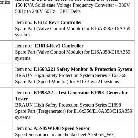
onics
150 KVA Solid-state Voltage Frequency Converter – 380V
50Hz to 240V 60Hz – 3PH Delta
Item no.:
E1612-Rev1 Controller
Spare Part (Valve Control Module) for E16A358/E16A359
systems
Item no.:
E1613-Rev1 Controller
Spare Part (Valve Control Module) for E16A358/E16A359
systems
Item no.:
E1668.221 Safety Monitor & Protection System
BRAUN High Safety Protection System Series E16E368
Spare Part (Speed Monitor) for E16x35y.221 systems
Item no.:
E1698.32 – Test Generator E1698 Generator
Tester
BRAUN High Safety Protection System Series E1698
Spare Part (Testgenerator) for E16x356/E16A358/E16A359
systems
Item no.:
A5S05WE90 Speed Sensor
Speed Sensor acc. manual/data sheet A5S05E_WE,