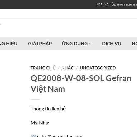
Ms. Như (
sales@qc-master.
G HIỆU
GIẢI PHÁP
ỨNG DỤNG
DỊCH VỤ
H
TRANG CHỦ
/
KHÁC
/
UNCATEGORIZED
QE2008-W-08-SOL Gefran
Việt Nam
Thông tin liên hệ
Ms. Như
sales@qc-master.com