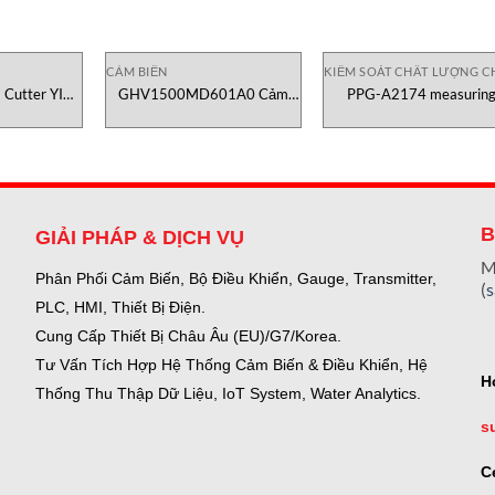
CẢM BIẾN
KIỂM SOÁT CHẤT LƯỢNG C
Cutter YIC
GHV1500MD601A0 Cảm
PPG-A2174 measurin
k
biến vị trí Temposonics
spindle Canneed
B
GIẢI PHÁP & DỊCH VỤ
M
Phân Phối Cảm Biến, Bộ Điều Khiển, Gauge,
Transmitter,
(
PLC, HMI, Thiết Bị Điện.
Cung Cấp Thiết Bị Châu Âu (EU)/G7/Korea.
Tư Vấn Tích Hợp Hệ Thống Cảm Biến & Điều Khiển, Hệ
H
Thống Thu Thập Dữ Liệu, IoT System, Water Analytics.
s
C