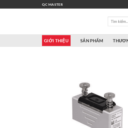
Bỏ
QC MASTER
qua
nội
Tìm
dung
kiếm:
GIỚI THIỆU
SẢN PHẨM
THƯƠN