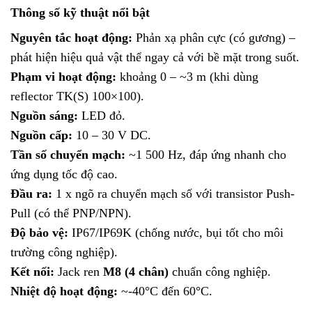
Thông số kỹ thuật nổi bật
Nguyên tắc hoạt động:
Phản xạ phân cực (có gương) –
phát hiện hiệu quả vật thể ngay cả với bề mặt trong suốt.
Phạm vi hoạt động:
khoảng 0 – ~3 m (khi dùng
reflector TK(S) 100×100).
Nguồn sáng:
LED đỏ.
Nguồn cấp:
10 – 30 V DC.
Tần số chuyển mạch:
~1 500 Hz, đáp ứng nhanh cho
ứng dụng tốc độ cao.
Đầu ra:
1 x ngõ ra chuyển mạch số với transistor Push-
Pull (có thể PNP/NPN).
Độ bảo vệ:
IP67/IP69K (chống nước, bụi tốt cho môi
trường công nghiệp).
Kết nối:
Jack ren
M8 (4 chân)
chuẩn công nghiệp.
Nhiệt độ hoạt động:
~-40°C đến 60°C.