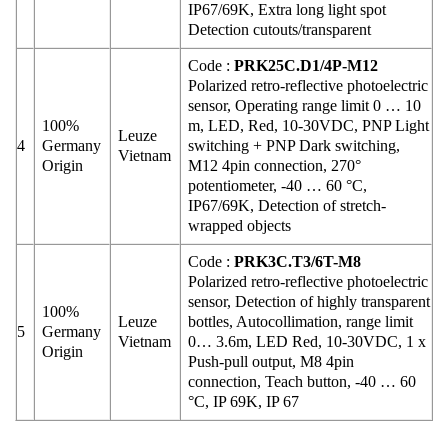
IP67/69K, Extra long light spot
Detection cutouts/transparent
Code :
PRK25C.D1/4P-M12
Polarized retro-reflective photoelectric
sensor, Operating range limit 0 … 10
100%
m, LED, Red, 10-30VDC, PNP Light
Leuze
4
Germany
switching + PNP Dark switching,
Vietnam
Origin
M12 4pin connection, 270°
potentiometer, -40 … 60 °C,
IP67/69K, Detection of stretch-
wrapped objects
Code :
PRK3C.T3/6T-M8
Polarized retro-reflective photoelectric
sensor, Detection of highly transparent
100%
Leuze
bottles, Autocollimation, range limit
5
Germany
Vietnam
0… 3.6m, LED Red, 10-30VDC, 1 x
Origin
Push-pull output, M8 4pin
connection, Teach button, -40 … 60
°C, IP 69K, IP 67