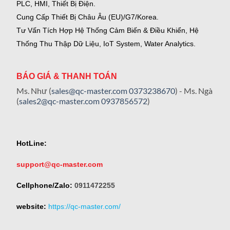
PLC, HMI, Thiết Bị Điện.
Cung Cấp Thiết Bị Châu Âu (EU)/G7/Korea.
Tư Vấn Tích Hợp Hệ Thống Cảm Biến & Điều Khiển, Hệ
Thống Thu Thập Dữ Liệu, IoT System, Water Analytics.
BÁO GIÁ & THANH TOÁN
Ms. Như (
sales@qc-master.com
0373238670
) - Ms. Ngà
(
sales2@qc-master.com
0937856572
)
HotLine:
support@qc-master.com
Cellphone/Zalo:
0911472255
website:
https://qc-master.com/