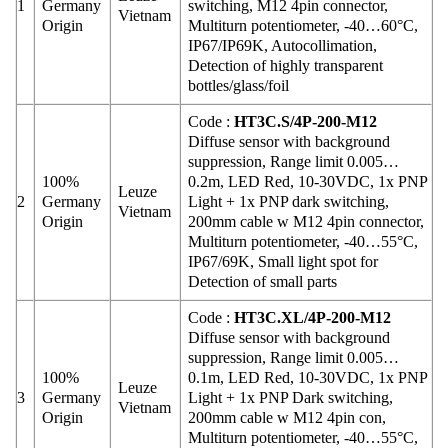
1
Germany
switching, M12 4pin connector,
Vietnam
Origin
Multiturn potentiometer, -40…60°C,
IP67/IP69K, Autocollimation,
Detection of highly transparent
bottles/glass/foil
Code :
HT3C.S/4P-200-M12
Diffuse sensor with background
suppression, Range limit 0.005…
100%
0.2m, LED Red, 10-30VDC, 1x PNP
Leuze
2
Germany
Light + 1x PNP dark switching,
Vietnam
Origin
200mm cable w M12 4pin connector,
Multiturn potentiometer, -40…55°C,
IP67/69K, Small light spot for
Detection of small parts
Code :
HT3C.XL/4P-200-M12
Diffuse sensor with background
suppression, Range limit 0.005…
100%
0.1m, LED Red, 10-30VDC, 1x PNP
Leuze
3
Germany
Light + 1x PNP Dark switching,
Vietnam
Origin
200mm cable w M12 4pin con,
Multiturn potentiometer, -40…55°C,