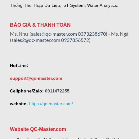
Thống Thu Thập Dữ Liệu, IoT System, Water Analytics.
BÁO GIÁ & THANH TOÁN
Ms. Như (
sales@qc-master.com
0373238670
) - Ms. Ngà
(
sales2@qc-master.com
0937856572
)
HotLine:
support@qc-master.com
Cellphone/Zalo:
0911472255
website:
https://qc-master.com/
Website QC-Master.com