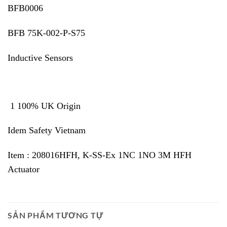
BFB0006
BFB 75K-002-P-S75
Inductive Sensors
1 100% UK Origin
Idem Safety Vietnam
Item : 208016HFH, K-SS-Ex 1NC 1NO 3M HFH
Actuator
SẢN PHẨM TƯƠNG TỰ