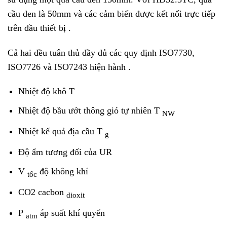
cầu đen là 50mm và các cảm biến được kết nối trực tiếp
trên đầu thiết bị .
Cả hai đều tuân thủ đầy đủ các quy định ISO7730,
ISO7726 và ISO7243 hiện hành .
Nhiệt độ khô T
Nhiệt độ bầu ướt thông gió tự nhiên T
NW
Nhiệt kế quả địa cầu T
g
Độ ẩm tương đối của UR
V
độ không khí
tốc
CO2 cacbon
dioxit
P
áp suất khí quyển
atm