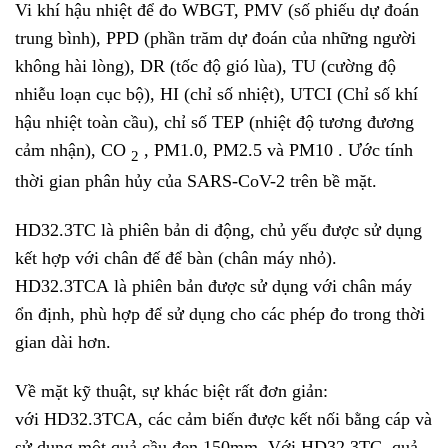
Vi khí hậu nhiệt để đo WBGT, PMV
(số phiếu dự đoán
trung bình), PPD (phần trăm dự đoán của những người
không hài lòng), DR (tốc độ gió lùa), TU (cường độ
nhiễu loạn cục bộ), HI (chỉ số nhiệt), UTCI (Chỉ số khí
hậu nhiệt toàn cầu), chỉ số TEP (nhiệt độ tương đương
cảm nhận), CO
, PM1.0, PM2.5 và PM10 . Ước tính
2
thời gian phân hủy của SARS-CoV-2 trên bề mặt.
HD32.3TC là phiên bản di động, chủ yếu được sử dụng
kết hợp với chân đế để bàn (chân máy nhỏ).
HD32.3TCA là phiên bản được sử dụng với chân máy
ổn định, phù hợp để sử dụng cho các phép đo trong thời
gian dài hơn.
Về mặt kỹ thuật, sự khác biệt rất đơn giản:
với HD32.3TCA, các cảm biến được kết nối bằng cáp và
sử dụng một quả cầu đen 150mm. Với HD32.3TC, quả