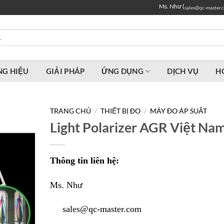
Ms. Như (
sales@qc-master.
G HIỆU
GIẢI PHÁP
ỨNG DỤNG
DỊCH VỤ
H
TRANG CHỦ
/
THIẾT BỊ ĐO
/
MÁY ĐO ÁP SUẤT
Light Polarizer AGR Việt Na
Thông tin liên hệ:
Ms. Như
sales@qc-master.com