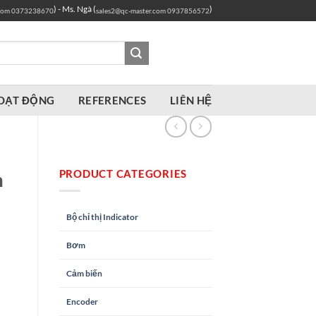
) - Ms. Ngà (
)
com
0373238670
sales2@qc-master.com
0937856572
OẠT ĐỘNG
REFERENCES
LIÊN HỆ
PRODUCT CATEGORIES
m
Bộ chỉ thị Indicator
Bơm
Cảm biến
Encoder