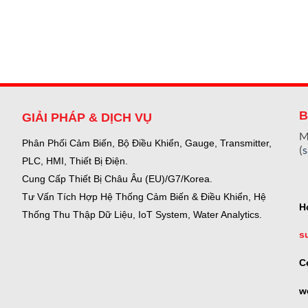
B
GIẢI PHÁP & DỊCH VỤ
M
Phân Phối Cảm Biến, Bộ Điều Khiển, Gauge,
Transmitter,
(
PLC, HMI, Thiết Bị Điện.
Cung Cấp Thiết Bị Châu Âu (EU)/G7/Korea.
Tư Vấn Tích Hợp Hệ Thống Cảm Biến & Điều Khiển, Hệ
H
Thống Thu Thập Dữ Liệu, IoT System, Water Analytics.
s
C
w