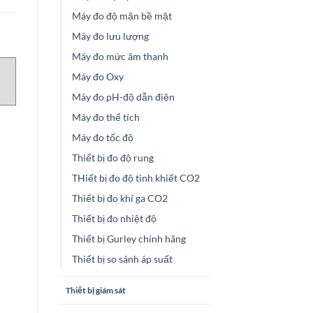
Máy đo độ mặn bề mặt
Máy đo lưu lượng
Máy đo mức âm thanh
THIẾT BỊ ĐO
THIẾT BỊ ĐO
M
Máy đo Oxy
Đầu dò HMP80 N1E1S0
MAGBOX-MXP Sesotec
Vaisala Vietnam
Máy đo pH-độ dẫn điện
Máy đo thể tích
Máy đo tốc độ
Thiết bị đo độ rung
THiết bị đo độ tinh khiết CO2
Thiết bị đo khí ga CO2
Thiết bị đo nhiệt độ
Thiết bị Gurley chính hãng
Thiết bị so sánh áp suất
Thiết bị giám sát