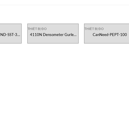
THIẾT BỊ ĐO
THIẾT BỊ ĐO
CND-SST-3
4110N Densometer Gurley
CanNeed-PEPT-100
ed
Vietnam