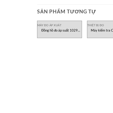
SẢN PHẨM TƯƠNG TỰ
MÁY ĐO ÁP XUẤT
THIẾT BỊ ĐO
Đồng hồ đo áp suất 1029
Máy kiểm tra 
zahm nagel Vietnam
CanNe