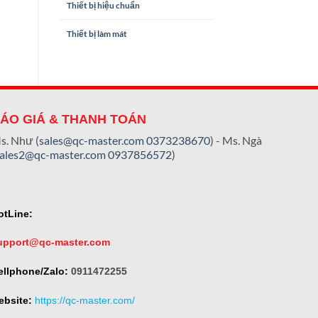
Thiết bị hiệu chuẩn
Thiết bị làm mát
ÁO GIÁ & THANH TOÁN
s. Như (
sales@qc-master.com
0373238670
) - Ms. Ngà
sales2@qc-master.com
0937856572
)
otLine:
upport@qc-master.com
ellphone/Zalo:
0911472255
ebsite:
https://qc-master.com/