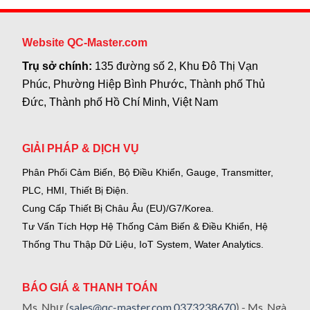
Website QC-Master.com
Trụ sở chính:
135 đường số 2, Khu Đô Thị Vạn
Phúc, Phường Hiệp Bình Phước, Thành phố Thủ
Đức, Thành phố Hồ Chí Minh, Việt Nam
GIẢI PHÁP & DỊCH VỤ
Phân Phối Cảm Biến, Bộ Điều Khiển, Gauge,
Transmitter,
PLC, HMI, Thiết Bị Điện.
Cung Cấp Thiết Bị Châu Âu (EU)/G7/Korea.
Tư Vấn Tích Hợp Hệ Thống Cảm Biến & Điều Khiển, Hệ
Thống Thu Thập Dữ Liệu, IoT System, Water Analytics.
BÁO GIÁ & THANH TOÁN
Ms. Như (
sales@qc-master.com
0373238670
) - Ms. Ngà