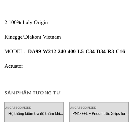
2 100% Italy Origin
Kinegge/Diakont Vietnam
MODEL:
DA99-W212-240-400-L5-C34-D34-R3-C16
Actuator
SẢN PHẨM TƯƠNG TỰ
UNCATEGORIZED
UNCATEGORIZED
Hệ thống kiểm tra độ thấm khí
PN1-FFL – Pneumatic Grips for
C101B Labthink
Tissue Testometric Việt Nam