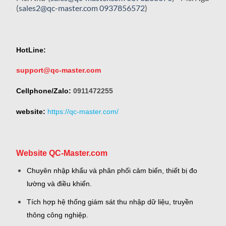
(
sales2@qc-master.com
0937856572
)
HotLine:
support@qc-master.com
Cellphone/Zalo:
0911472255
website:
https://qc-master.com/
Website QC-Master.com
Chuyên nhập khẩu và phân phối cảm biến, thiết bị đo
lường và điều khiển.
Tích hợp hệ thống giám sát thu nhập dữ liệu, truyền
thông công nghiệp.