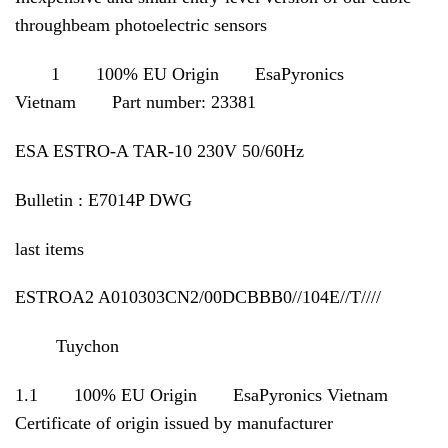
throughbeam photoelectric sensors
1 100% EU Origin EsaPyronics
Vietnam Part number: 23381
ESA ESTRO-A TAR-10 230V 50/60Hz
Bulletin : E7014P DWG
last items
ESTROA2 A010303CN2/00DCBBB0//104E//T////
Tuychon
1.1 100% EU Origin EsaPyronics Vietnam
Certificate of origin issued by manufacturer