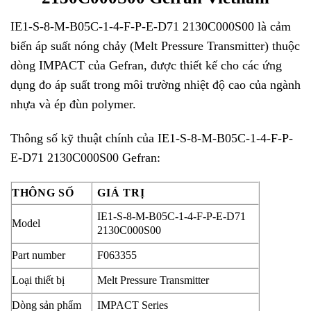
IE1-S-8-M-B05C-1-4-F-P-E-D71 2130C000S00 là cảm
biến áp suất nóng chảy (Melt Pressure Transmitter) thuộc
dòng IMPACT của
Gefran
, được thiết kế cho các ứng
dụng đo áp suất trong môi trường nhiệt độ cao của ngành
nhựa và ép đùn polymer.
Thông số kỹ thuật chính của IE1-S-8-M-B05C-1-4-F-P-
E-D71 2130C000S00
Gefran
:
THÔNG SỐ
GIÁ TRỊ
IE1-S-8-M-B05C-1-4-F-P-E-D71
Model
2130C000S00
Part number
F063355
Loại thiết bị
Melt Pressure Transmitter
Dòng sản phẩm
IMPACT Series