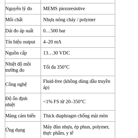
Nguyên lý đo
MEMS piezoresistive
Môi chất
Nhựa nóng chảy / polymer
Dải đo áp suất
0…500 bar
Tín hiệu output
4–20 mA
Nguồn cấp
13…30 VDC
Nhiệt độ môi
Tối đa 350°C
trường đo
Fluid-free (không dùng dầu truyền
Công nghệ
áp)
Độ ổn định
<1% FS từ 20–350°C
nhiệt
Màng cảm biến
Thick diaphragm chống mài mòn
Máy đùn nhựa, ép phun, polymer,
Ứng dụng
thực phẩm, y tế