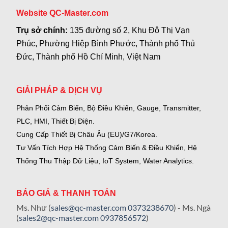
Website QC-Master.com
Trụ sở chính:
135 đường số 2, Khu Đô Thị Vạn
Phúc, Phường Hiệp Bình Phước, Thành phố Thủ
Đức, Thành phố Hồ Chí Minh, Việt Nam
GIẢI PHÁP & DỊCH VỤ
Phân Phối Cảm Biến, Bộ Điều Khiển, Gauge,
Transmitter,
PLC, HMI, Thiết Bị Điện.
Cung Cấp Thiết Bị Châu Âu (EU)/G7/Korea.
Tư Vấn Tích Hợp Hệ Thống Cảm Biến & Điều Khiển, Hệ
Thống Thu Thập Dữ Liệu, IoT System, Water Analytics.
BÁO GIÁ & THANH TOÁN
Ms. Như (
sales@qc-master.com
0373238670
) - Ms. Ngà
(
sales2@qc-master.com
0937856572
)