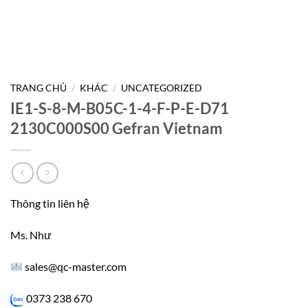
TRANG CHỦ
/
KHÁC
/
UNCATEGORIZED
IE1-S-8-M-B05C-1-4-F-P-E-D71
2130C000S00 Gefran Vietnam
Thông tin liên hệ
Ms. Như
sales@qc-master.com
0373 238 670