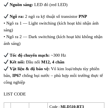
Nguồn sáng:
LED đỏ (red LED)
Ngõ ra:
2 ngõ ra kỹ thuật số transistor
PNP
• Ngõ ra 1 — Light switching (kích hoạt khi nhận ánh
sáng)
• Ngõ ra 2 — Dark switching (kích hoạt khi không nhận
ánh sáng)
Tốc độ chuyển mạch:
~300 Hz
Kết nối:
Đầu nối
M12, 4 chân
Vật liệu & độ bảo vệ:
Vỏ kim loại/nhựa tùy phiên
bản,
IP67
chống bụi nước – phù hợp môi trường thực tế
công nghiệp
LIST CODE
Code :
MLD510-RT3