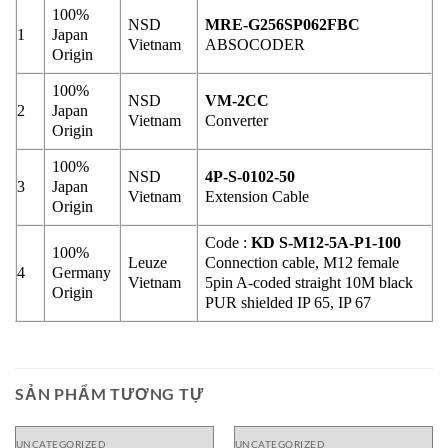
100%
NSD
MRE-G256SP062FBC
1
Japan
Vietnam
ABSOCODER
Origin
100%
NSD
VM-2CC
2
Japan
Vietnam
Converter
Origin
100%
NSD
4P-S-0102-50
3
Japan
Vietnam
Extension Cable
Origin
Code :
KD S-M12-5A-P1-100
100%
Leuze
Connection cable, M12 female
4
Germany
Vietnam
5pin A-coded straight 10M black
Origin
PUR shielded IP 65, IP 67
SẢN PHẨM TƯƠNG TỰ
UNCATEGORIZED
UNCATEGORIZED