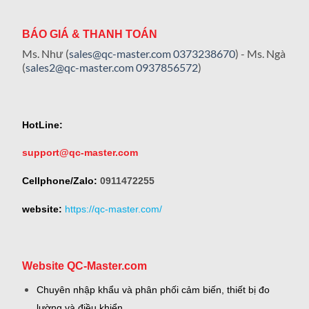
BÁO GIÁ & THANH TOÁN
Ms. Như (
sales@qc-master.com
0373238670
) - Ms. Ngà
(
sales2@qc-master.com
0937856572
)
HotLine:
support@qc-master.com
Cellphone/Zalo:
0911472255
website:
https://qc-master.com/
Website QC-Master.com
Chuyên nhập khẩu và phân phối cảm biến, thiết bị đo
lường và điều khiển.