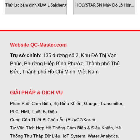
Thử lực bám dính XLW-L Saicheng
HOLYSTAR 5N Máy Dò Lỗ Hỏng
Lớp Sơn Phủ Sanko Việt Nam
Website QC-Master.com
Trụ sở chính:
135 đường số 2, Khu Đô Thị Vạn
Phúc, Phường Hiệp Bình Phước, Thành phố Thủ
Đức, Thành phố Hồ Chí Minh, Việt Nam
GIẢI PHÁP & DỊCH VỤ
Phân Phối Cảm Biến, Bộ Điều Khiển, Gauge,
Transmitter,
PLC, HMI, Thiết Bị Điện.
Cung Cấp Thiết Bị Châu Âu (EU)/G7/Korea.
Tư Vấn Tích Hợp Hệ Thống Cảm Biến & Điều Khiển, Hệ
Thống Thu Thập Dữ Liệu, IoT System, Water Analytics.