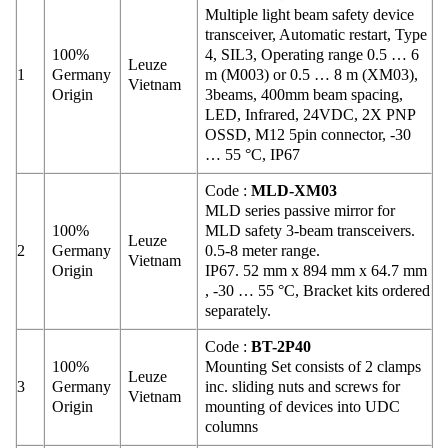
Multiple light beam safety device
transceiver, Automatic restart, Type
100%
4, SIL3, Operating range 0.5 … 6
Leuze
1
Germany
m (M003) or 0.5 … 8 m (XM03),
Vietnam
Origin
3beams, 400mm beam spacing,
LED, Infrared, 24VDC, 2X PNP
OSSD, M12 5pin connector, -30
… 55 °C, IP67
Code :
MLD-XM03
MLD series passive mirror for
100%
MLD safety 3-beam transceivers.
Leuze
2
Germany
0.5-8 meter range.
Vietnam
Origin
IP67. 52 mm x 894 mm x 64.7 mm
, -30 … 55 °C, Bracket kits ordered
separately.
Code :
BT-2P40
100%
Mounting Set consists of 2 clamps
Leuze
3
Germany
inc. sliding nuts and screws for
Vietnam
Origin
mounting of devices into UDC
columns