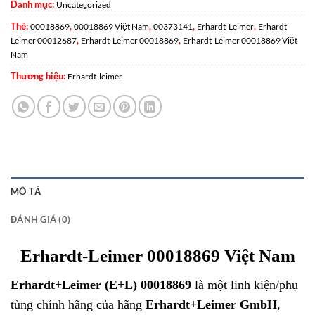
Danh mục:
Uncategorized
Thẻ:
,
,
,
,
00018869
00018869 Việt Nam
00373141
Erhardt-Leimer
Erhardt-
,
,
Leimer 00012687
Erhardt-Leimer 00018869
Erhardt-Leimer 00018869 Việt
Nam
Thương hiệu:
Erhardt-leimer
MÔ TẢ
ĐÁNH GIÁ (0)
Erhardt-Leimer 00018869 Việt Nam
Erhardt+Leimer (E+L) 00018869
là một linh kiện/phụ
tùng chính hãng của hãng
Erhardt+Leimer GmbH
,