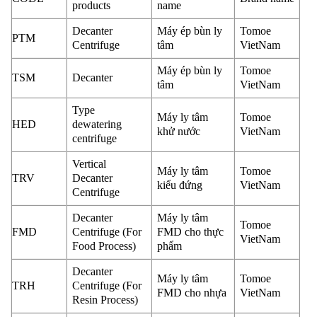
products
name
Decanter
Máy ép bùn ly
Tomoe
PTM
Centrifuge
tâm
VietNam
Máy ép bùn ly
Tomoe
TSM
Decanter
tâm
VietNam
Type
Máy ly tâm
Tomoe
HED
dewatering
khử nước
VietNam
centrifuge
Vertical
Máy ly tâm
Tomoe
TRV
Decanter
kiểu đứng
VietNam
Centrifuge
Decanter
Máy ly tâm
Tomoe
FMD
Centrifuge (For
FMD cho thực
VietNam
Food Process)
phẩm
Decanter
Máy ly tâm
Tomoe
TRH
Centrifuge (For
FMD cho nhựa
VietNam
Resin Process)