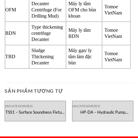
Decanter
Máy ly tâm
Tomoe
OFM
Centrifuge (For
OFM cho bùn
VietNam
Drilling Mud)
khoan
Type thickening
Máy ly tâm
Tomoe
BDN
centrifuge
BDN
VietNam
Decanter
Sludge
Máy gạn/ ly
Tomoe
TBD
Thickening
tâm làm đặc
VietNam
Decanter
bùn
SẢN PHẨM TƯƠNG TỰ
UNCATEGORIZED
UNCATEGORIZED
TSS1 – Surface Soundness Fixture
HP-DA – Hydraulic Pump
Testometric Việt Nam
Testometric Việt Nam