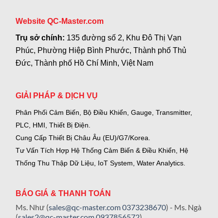
Website QC-Master.com
Trụ sở chính:
135 đường số 2, Khu Đô Thị Vạn
Phúc, Phường Hiệp Bình Phước, Thành phố Thủ
Đức, Thành phố Hồ Chí Minh, Việt Nam
GIẢI PHÁP & DỊCH VỤ
Phân Phối Cảm Biến, Bộ Điều Khiển, Gauge,
Transmitter,
PLC, HMI, Thiết Bị Điện.
Cung Cấp Thiết Bị Châu Âu (EU)/G7/Korea.
Tư Vấn Tích Hợp Hệ Thống Cảm Biến & Điều Khiển, Hệ
Thống Thu Thập Dữ Liệu, IoT System, Water Analytics.
BÁO GIÁ & THANH TOÁN
Ms. Như (
sales@qc-master.com
0373238670
) - Ms. Ngà
(
sales2@qc-master.com
0937856572
)