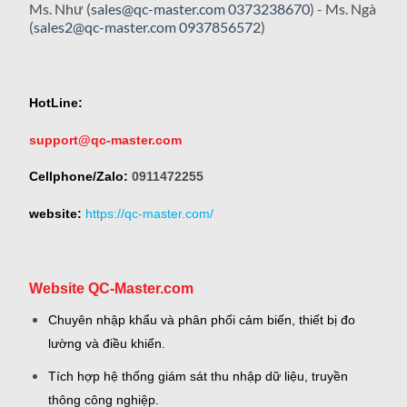
Ms. Như (
sales@qc-master.com
0373238670
) - Ms. Ngà
(
sales2@qc-master.com
0937856572
)
HotLine:
support@qc-master.com
Cellphone/Zalo:
0911472255
website:
https://qc-master.com/
Website QC-Master.com
Chuyên nhập khẩu và phân phối cảm biến, thiết bị đo
lường và điều khiển.
Tích hợp hệ thống giám sát thu nhập dữ liệu, truyền
thông công nghiệp.