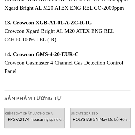
Xgard Bright AL M20 ATEX ENG REL CO-2000ppm
13. Crowcon XGB-A1-01-A-ZC-R-IG
Crowcon Xgard Bright AL M20 ATEX ENG REL
C4H10-100% LEL (IR)
14. Crowcon
GMS-4-20-EUR-C
Crowcon Gasmaster 4 Channel Gas Detection Control
Panel
SẢN PHẨM TƯƠNG TỰ
KIỂM SOÁT CHẤT LƯỢNG CHAI
UNCATEGORIZED
PPG-A2174 measuring spindle
HOLYSTAR 5N Máy Dò Lỗ Hỏng
Canneed
Lớp Sơn Phủ Sanko Việt Nam