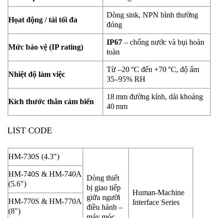
Dòng sink, NPN bình thường
Họat động / tải tối đa
đóng
IP67
– chống nước và bụi hoàn
Mức bảo vệ (IP rating)
toàn
Từ –20 °C đến +70 °C, độ ẩm
Nhiệt độ làm việc
35–95% RH
18 mm đường kính, dài khoảng
Kích thước thân cảm biến
40 mm
LIST CODE
HM-730S (4.3″)
HM-740S & HM-740A
Dòng thiết
(5.6″)
bị giao tiếp
Human-Machine
giữa người
HM-770S & HM-770A
Interface Series
điều hành –
(8″)
máy móc