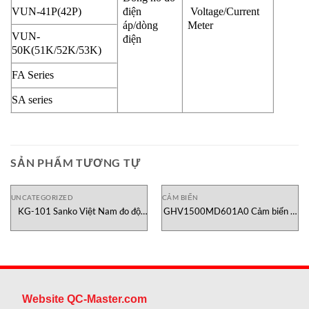
VUN-41P(42P)
điện
Voltage/Current
áp/dòng
Meter
VUN-
điện
50K(51K/52K/53K)
FA Series
SA series
SẢN PHẨM TƯƠNG TỰ
UNCATEGORIZED
CẢM BIẾN
KG-101 Sanko Việt Nam đo độ
GHV1500MD601A0 Cảm biến vị
ẩm giấy
trí Temposonics
Website QC-Master.com