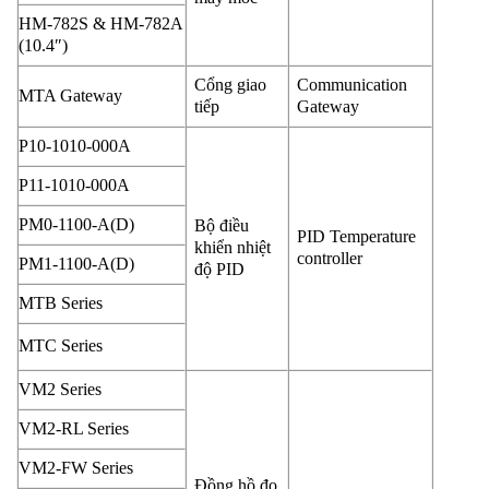
HM-782S & HM-782A
(10.4″)
Cổng giao
Communication
MTA Gateway
tiếp
Gateway
P10-1010-000A
P11-1010-000A
PM0-1100-A(D)
Bộ điều
PID Temperature
khiển nhiệt
controller
PM1-1100-A(D)
độ PID
MTB Series
MTC Series
VM2 Series
VM2-RL Series
VM2-FW Series
Đồng hồ đo