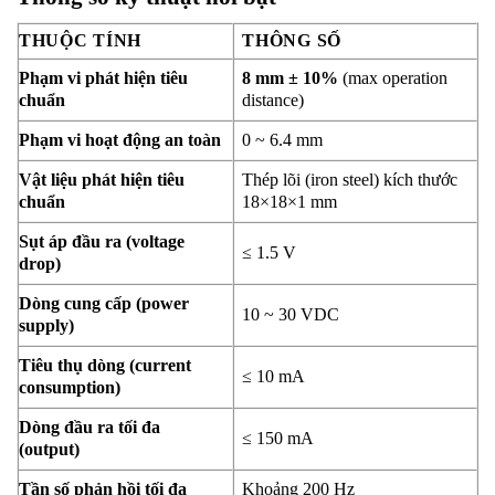
THUỘC TÍNH
THÔNG SỐ
Phạm vi phát hiện tiêu
8 mm ± 10%
(max operation
chuẩn
distance)
Phạm vi hoạt động an toàn
0 ~ 6.4 mm
Vật liệu phát hiện tiêu
Thép lõi (iron steel) kích thước
chuẩn
18×18×1 mm
Sụt áp đầu ra (voltage
≤ 1.5 V
drop)
Dòng cung cấp (power
10 ~ 30 VDC
supply)
Tiêu thụ dòng (current
≤ 10 mA
consumption)
Dòng đầu ra tối đa
≤ 150 mA
(output)
Tần số phản hồi tối đa
Khoảng 200 Hz