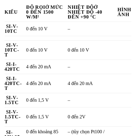
ĐỘ RỌIỞ MỨC
NHIỆT ĐỘỞ
HÌNH
KIỂU
0 ĐẾN 1500
NHIỆT ĐỘ -40
ẢNH
W/M²
ĐẾN +90 °C
SI-V-
0 đến 10 V
–
10TC
SI-V-
10TC-
0 đến 10 V
0 đến 10 V
T
SI-I-
4 đến 20 mA
–
420TC
SI-I-
420TC-
4 đến 20 mA
4 đến 20 mA
T
SI-V-
0 đến 1,5 V
–
1.5TC
SI-V-
1.5TC-
0 đến 1,5 V
0 đến 2V
T
0 đến khoảng 85
– (tùy chọn Pt100 /
SI-