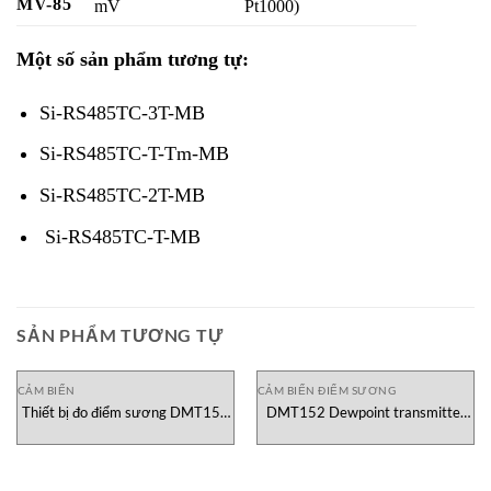
MV-85
mV
Pt1000)
Một số sản phẩm tương tự:
Si-RS485TC-3T-MB
Si-RS485TC-T-Tm-MB
Si-RS485TC-2T-MB
Si-RS485TC-T-MB
SẢN PHẨM TƯƠNG TỰ
CẢM BIẾN
CẢM BIẾN ĐIỂM SƯƠNG
Thiết bị đo điểm sương DMT152
DMT152 Dewpoint transmitter
A1DCE1XA33EA1X Vaisala Việt
Vaisala
Nam