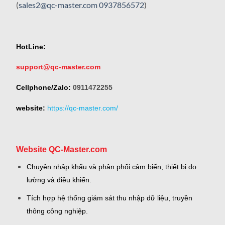
(
sales2@qc-master.com
0937856572
)
HotLine:
support@qc-master.com
Cellphone/Zalo:
0911472255
website:
https://qc-master.com/
Website QC-Master.com
Chuyên nhập khẩu và phân phối cảm biến, thiết bị đo
lường và điều khiển.
Tích hợp hệ thống giám sát thu nhập dữ liệu, truyền
thông công nghiệp.