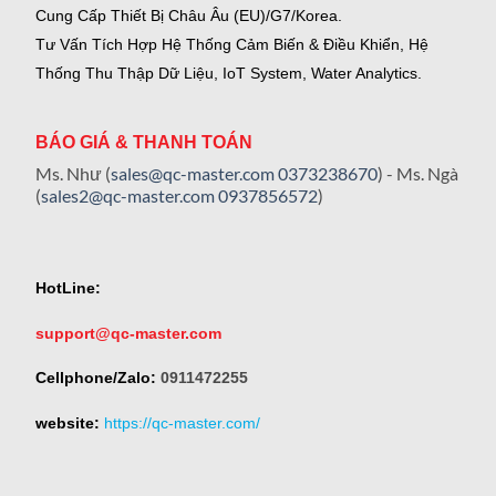
Cung Cấp Thiết Bị Châu Âu (EU)/G7/Korea.
Tư Vấn Tích Hợp Hệ Thống Cảm Biến & Điều Khiển, Hệ
Thống Thu Thập Dữ Liệu, IoT System, Water Analytics.
BÁO GIÁ & THANH TOÁN
Ms. Như (
sales@qc-master.com
0373238670
) - Ms. Ngà
(
sales2@qc-master.com
0937856572
)
HotLine:
support@qc-master.com
Cellphone/Zalo:
0911472255
website:
https://qc-master.com/