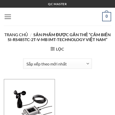
Bỏ
QC MASTER
qua
nội
0
dung
TRANG CHỦ
/
SẢN PHẨM ĐƯỢC GẮN THẺ “CẢM BIẾN
SI-RS485TC-2T-V-MB IMT-TECHNOLOGY VIỆT NAM”
LỌC