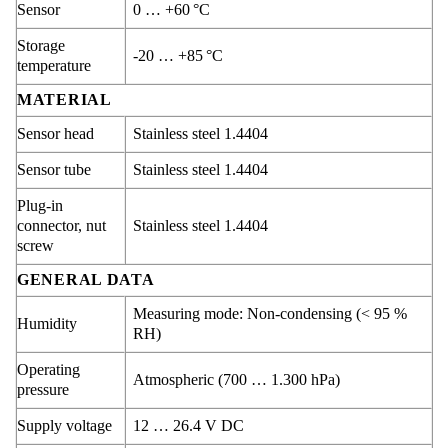
Sensor
0 … +60 °C
Storage
-20 … +85 °C
temperature
MATERIAL
Sensor head
Stainless steel 1.4404
Sensor tube
Stainless steel 1.4404
Plug-in
connector, nut
Stainless steel 1.4404
screw
GENERAL DATA
Measuring mode: Non-condensing (< 95 %
Humidity
RH)
Operating
Atmospheric (700 … 1.300 hPa)
pressure
Supply voltage
12 … 26.4 V DC