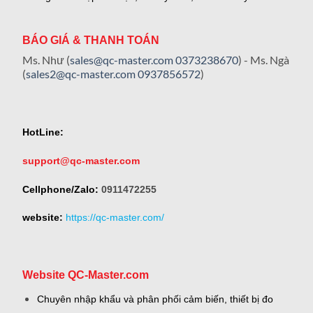
BÁO GIÁ & THANH TOÁN
Ms. Như (
sales@qc-master.com
0373238670
) - Ms. Ngà
(
sales2@qc-master.com
0937856572
)
HotLine:
support@qc-master.com
Cellphone/Zalo:
0911472255
website:
https://qc-master.com/
Website QC-Master.com
Chuyên nhập khẩu và phân phối cảm biến, thiết bị đo