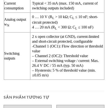
Current
Typical < 35 mA (max. 150 mA, current of
consumption
switching outputs included)
0 … 10 V (R
> 10 kΩ; C
≤ 10 nF; short-
L
L
Analog output
circuit protected)
w
N
4 … 20 mA (R
< 300 Ω; C
≤ 100 nF)
L
L
2 x open collector (at GND), current-limited
and short-circuit protected, configurable
-Channel 1 (OC1): Flow direction or threshold
value
Switching
– Channel 2 (OC2): Threshold value
outputs
– External switching voltage / current: Max.
26.4 V DC / 55 mA (typ. 50 mA)
– Hysteresis: 5 % of threshold value (min.
±0.05 m/s)
SẢN PHẨM TƯƠNG TỰ