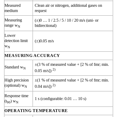
Measured
Clean air or nitrogen, additional gases on
medium
request
Measuring
(±)0 … 1 / 2.5 / 5 / 10 / 20 m/s (uni- or
range w
bidirectional)
N
Lower
detection limit
(±)0.05 m/s
w
N
MEASURING ACCURACY
±(3 % of measured value + [2 % of fmr; min.
Standard w
N
2)
0.05 m/s])
High precision
±(1 % of measured value + [2 % of fmr; min.
(optional) w
2)
0.04 m/s])
N
Response time
1 s (configurable: 0.01 … 10 s)
(t
) w
90
N
OPERATING TEMPERATURE