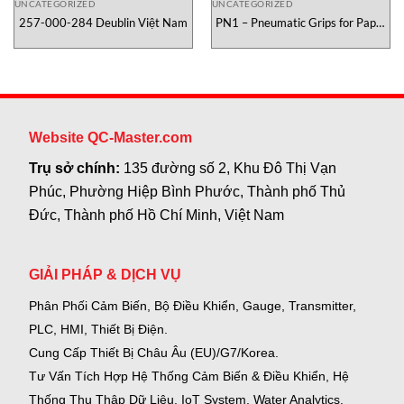
UNCATEGORIZED
UNCATEGORIZED
257-000-284 Deublin Việt Nam
PN1 – Pneumatic Grips for Paper
Testometric Việt Nam
Website QC-Master.com
Trụ sở chính:
135 đường số 2, Khu Đô Thị Vạn
Phúc, Phường Hiệp Bình Phước, Thành phố Thủ
Đức, Thành phố Hồ Chí Minh, Việt Nam
GIẢI PHÁP & DỊCH VỤ
Phân Phối Cảm Biến, Bộ Điều Khiển, Gauge,
Transmitter,
PLC, HMI, Thiết Bị Điện.
Cung Cấp Thiết Bị Châu Âu (EU)/G7/Korea.
Tư Vấn Tích Hợp Hệ Thống Cảm Biến & Điều Khiển, Hệ
Thống Thu Thập Dữ Liệu, IoT System, Water Analytics.