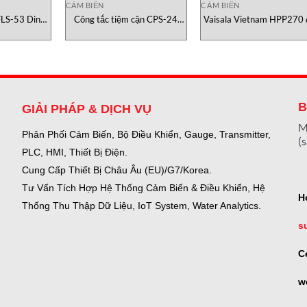
CẢM BIẾN
CẢM BIẾN
LS-53 Dinel
Công tắc tiệm cận CPS-24
Vaisala Vietnam HPP270 
am
Dinel Việt Nam
đo H2O2
B
GIẢI PHÁP & DỊCH VỤ
M
Phân Phối Cảm Biến, Bộ Điều Khiển, Gauge,
Transmitter,
(
PLC, HMI, Thiết Bị Điện.
Cung Cấp Thiết Bị Châu Âu (EU)/G7/Korea.
Tư Vấn Tích Hợp Hệ Thống Cảm Biến & Điều Khiển, Hệ
H
Thống Thu Thập Dữ Liệu, IoT System, Water Analytics.
s
C
w