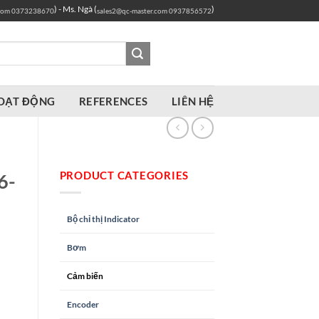
) - Ms. Ngà (
)
com
0373238670
sales2@qc-master.com
0937856572
OẠT ĐỘNG
REFERENCES
LIÊN HỆ
PRODUCT CATEGORIES
6-
Bộ chỉ thị Indicator
Bơm
Cảm biến
Encoder