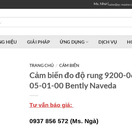
Ms. Như (
sales@qc-master.
G HIỆU
GIẢI PHÁP
ỨNG DỤNG
DỊCH VỤ
H
TRANG CHỦ
/
CẢM BIẾN
Cảm biến đo độ rung 9200-0
05-01-00 Bently Naveda
Tư vấn báo giá:
0937 856 572 (Ms. Ngà)