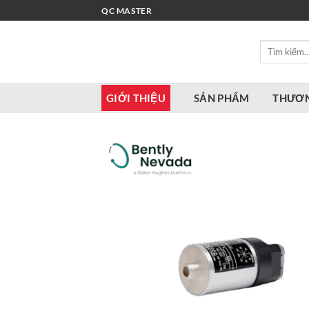
Bỏ
QC MASTER
qua
nội
Tìm
dung
kiếm:
GIỚI THIỆU
SẢN PHẨM
THƯƠN