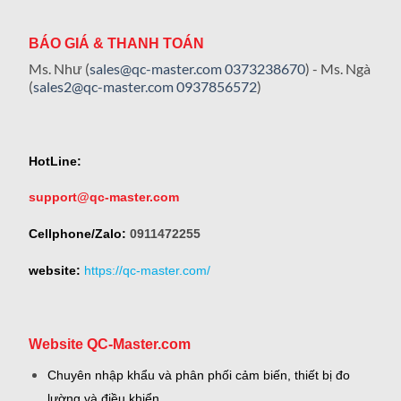
BÁO GIÁ & THANH TOÁN
Ms. Như (
sales@qc-master.com
0373238670
) - Ms. Ngà
(
sales2@qc-master.com
0937856572
)
HotLine:
support@qc-master.com
Cellphone/Zalo:
0911472255
website:
https://qc-master.com/
Website QC-Master.com
Chuyên nhập khẩu và phân phối cảm biến, thiết bị đo
lường và điều khiển.