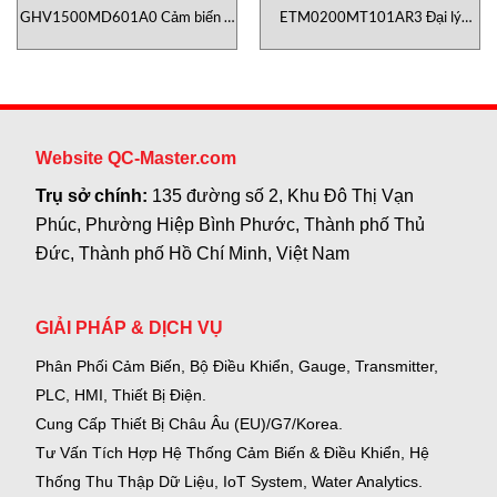
GHV1500MD601A0 Cảm biến vị
ETM0200MT101AR3 Đại lý
trí Temposonics
Temposonics vietnam
Website QC-Master.com
Trụ sở chính:
135 đường số 2, Khu Đô Thị Vạn
Phúc, Phường Hiệp Bình Phước, Thành phố Thủ
Đức, Thành phố Hồ Chí Minh, Việt Nam
GIẢI PHÁP & DỊCH VỤ
Phân Phối Cảm Biến, Bộ Điều Khiển, Gauge,
Transmitter,
PLC, HMI, Thiết Bị Điện.
Cung Cấp Thiết Bị Châu Âu (EU)/G7/Korea.
Tư Vấn Tích Hợp Hệ Thống Cảm Biến & Điều Khiển, Hệ
Thống Thu Thập Dữ Liệu, IoT System, Water Analytics.