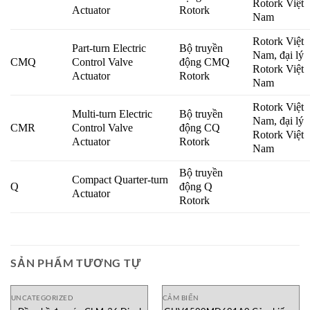
Rotork Việt
Actuator
Rotork
Nam
Rotork Việt
Part-turn Electric
Bộ truyền
Nam, đại lý
CMQ
Control Valve
động CMQ
Rotork Việt
Actuator
Rotork
Nam
Rotork Việt
Multi-turn Electric
Bộ truyền
Nam, đại lý
CMR
Control Valve
động CQ
Rotork Việt
Actuator
Rotork
Nam
Bộ truyền
Compact Quarter-turn
Q
động Q
Actuator
Rotork
SẢN PHẨM TƯƠNG TỰ
UNCATEGORIZED
CẢM BIẾN