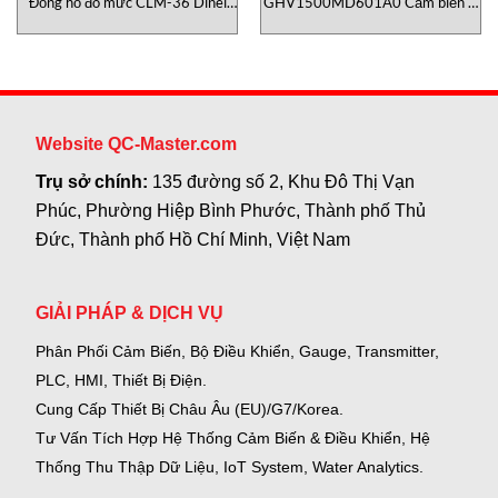
Đồng hồ đo mức CLM-36 Dinel
GHV1500MD601A0 Cảm biến vị
Việt Nam
trí Temposonics
Website QC-Master.com
Trụ sở chính:
135 đường số 2, Khu Đô Thị Vạn
Phúc, Phường Hiệp Bình Phước, Thành phố Thủ
Đức, Thành phố Hồ Chí Minh, Việt Nam
GIẢI PHÁP & DỊCH VỤ
Phân Phối Cảm Biến, Bộ Điều Khiển, Gauge,
Transmitter,
PLC, HMI, Thiết Bị Điện.
Cung Cấp Thiết Bị Châu Âu (EU)/G7/Korea.
Tư Vấn Tích Hợp Hệ Thống Cảm Biến & Điều Khiển, Hệ
Thống Thu Thập Dữ Liệu, IoT System, Water Analytics.