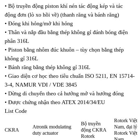
• Bộ truyền động piston khí nén tác động kép và tác
động đơn (lò xo hồi về) (thanh răng và bánh răng)
• Đóng khi hỏng/mở khi hỏng
• Thân và nắp đầu bằng thép không gỉ đánh bóng điện
phân 316L
• Piston bằng nhôm đúc khuôn – tùy chọn bằng thép
không gỉ 316L
• Bánh răng bằng thép không gỉ 316L
• Giao diện cơ học theo tiêu chuẩn ISO 5211, EN 15714-
3-4, NAMUR VDI / VDE 3845
• Dừng di chuyển theo cả hướng mở và hướng đóng
• Được chứng nhận theo ATEX 2014/34/EU
List Code
Rotork Việt
Bộ truyền
Atronik modulating
Nam, đại lý
CKRA
động CKRA
duty actuator
Rotork Việt
Rotork
Nam