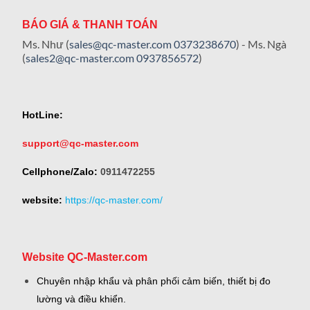
BÁO GIÁ & THANH TOÁN
Ms. Như (
sales@qc-master.com
0373238670
) - Ms. Ngà
(
sales2@qc-master.com
0937856572
)
HotLine:
support@qc-master.com
Cellphone/Zalo:
0911472255
website:
https://qc-master.com/
Website QC-Master.com
Chuyên nhập khẩu và phân phối cảm biến, thiết bị đo
lường và điều khiển.