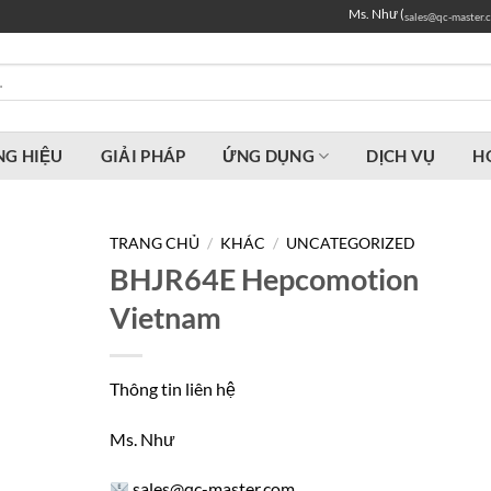
Ms. Như (
sales@qc-master.
G HIỆU
GIẢI PHÁP
ỨNG DỤNG
DỊCH VỤ
H
TRANG CHỦ
/
KHÁC
/
UNCATEGORIZED
BHJR64E Hepcomotion
Vietnam
Thông tin liên hệ
Ms. Như
sales@qc-master.com