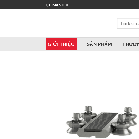
Bỏ
QC MASTER
qua
nội
Tìm
dung
kiếm:
GIỚI THIỆU
SẢN PHẨM
THƯƠN