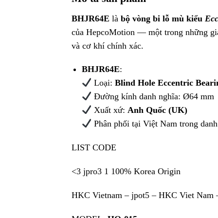
BHJR64E
là
bộ vòng bi lỗ mù kiểu
Ecc
của HepcoMotion — một trong những giải
và cơ khí chính xác.
BHJR64E
:
Loại:
Blind Hole Eccentric Bear
Đường kính danh nghĩa: Ø64 mm
Xuất xứ:
Anh Quốc (UK)
Phân phối tại Việt Nam trong da
LIST CODE
<3 jpro3 1 100% Korea Origin
HKC Vietnam – jpot5 – HKC Viet Nam