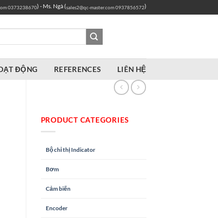
) - Ms. Ngà (
)
com
0373238670
sales2@qc-master.com
0937856572
OẠT ĐỘNG
REFERENCES
LIÊN HỆ
PRODUCT CATEGORIES
Bộ chỉ thị Indicator
Bơm
Cảm biến
Encoder