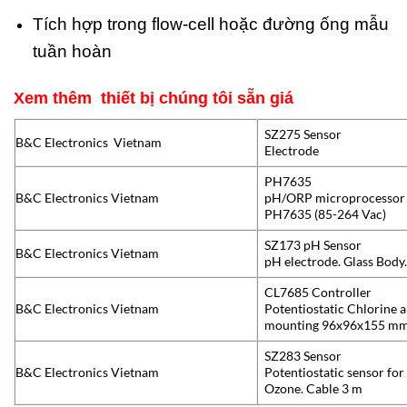
Tích hợp trong flow-cell hoặc đường ống mẫu
tuần hoàn
Xem thêm thiết bị chúng tôi sẵn giá
SZ275 Sensor
B&C Electronics Vietnam
Electrode
PH7635
B&C Electronics Vietnam
pH/ORP microprocessor 
PH7635 (85-264 Vac)
SZ173 pH Sensor
B&C Electronics Vietnam
pH electrode. Glass Body
CL7685 Controller
B&C Electronics Vietnam
Potentiostatic Chlorine 
mounting 96x96x155 mm
SZ283 Sensor
B&C Electronics Vietnam
Potentiostatic sensor fo
Ozone. Cable 3 m