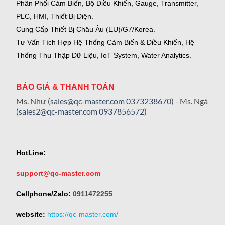
Phân Phối Cảm Biến, Bộ Điều Khiển, Gauge,
Transmitter,
PLC, HMI, Thiết Bị Điện.
Cung Cấp Thiết Bị Châu Âu (EU)/G7/Korea.
Tư Vấn Tích Hợp Hệ Thống Cảm Biến & Điều Khiển, Hệ
Thống Thu Thập Dữ Liệu, IoT System, Water Analytics.
BÁO GIÁ & THANH TOÁN
Ms. Như (
sales@qc-master.com
0373238670
) - Ms. Ngà
(
sales2@qc-master.com
0937856572
)
HotLine:
support@qc-master.com
Cellphone/Zalo:
0911472255
website:
https://qc-master.com/