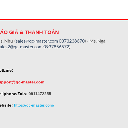
ÁO GIÁ & THANH TOÁN
s. Như (
sales@qc-master.com
0373238670
) - Ms. Ngà
sales2@qc-master.com
0937856572
)
otLine:
upport@qc-master.com
ellphone/Zalo:
0911472255
ebsite:
https://qc-master.com/