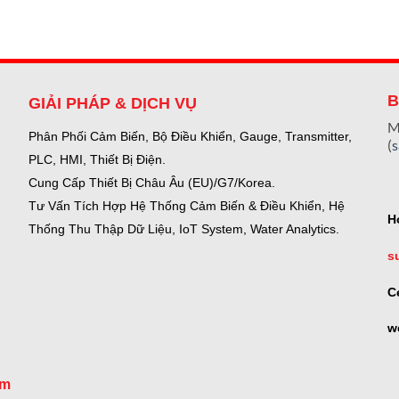
B
GIẢI PHÁP & DỊCH VỤ
M
Phân Phối Cảm Biến, Bộ Điều Khiển, Gauge,
Transmitter,
(
PLC, HMI, Thiết Bị Điện.
Cung Cấp Thiết Bị Châu Âu (EU)/G7/Korea.
Tư Vấn Tích Hợp Hệ Thống Cảm Biến & Điều Khiển, Hệ
H
Thống Thu Thập Dữ Liệu, IoT System, Water Analytics.
s
C
w
om