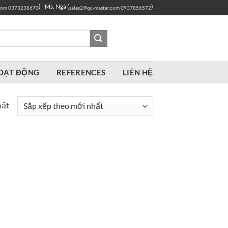
) - Ms. Ngà (
)
com
0373238670
sales2@qc-master.com
0937856572
OẠT ĐỘNG
REFERENCES
LIÊN HỆ
hất