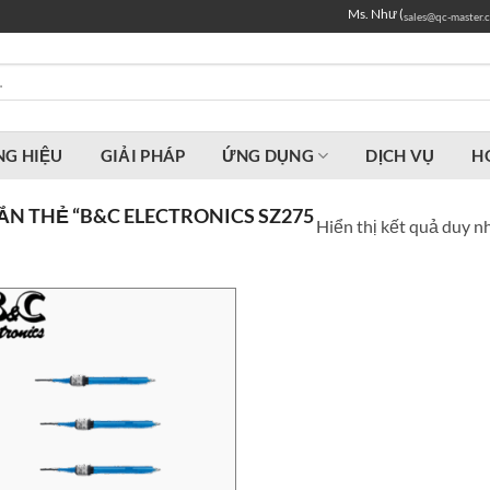
Ms. Như (
sales@qc-master.
G HIỆU
GIẢI PHÁP
ỨNG DỤNG
DỊCH VỤ
H
N THẺ “B&C ELECTRONICS SZ275
Hiển thị kết quả duy n