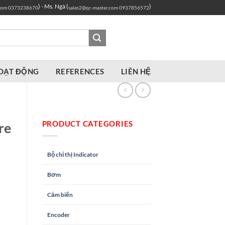
) - Ms. Ngà (
)
com
0373238670
sales2@qc-master.com
0937856572
OẠT ĐỘNG
REFERENCES
LIÊN HỆ
PRODUCT CATEGORIES
re
Bộ chỉ thị Indicator
Bơm
Cảm biến
Encoder