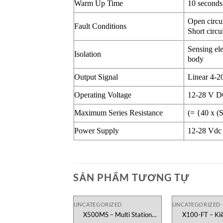
Warm Up Time
10 seconds
Open circu
Fault Conditions
Short circu
Sensing ele
Isolation
body
Output Signal
Linear 4-20
Operating Voltage
12-28 V DC
Maximum Series Resistance
(= {40 x (
Power Supply
12-28 Vdc 
SẢN PHẨM TƯƠNG TỰ
UNCATEGORIZED
UNCATEGORIZED
X500MS – Multi Station
X100-FT – Kiể
Testometric Việt Nam
Testometric 