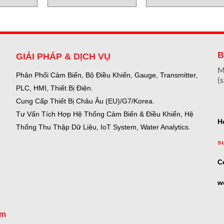
B
GIẢI PHÁP & DỊCH VỤ
M
Phân Phối Cảm Biến, Bộ Điều Khiển, Gauge,
Transmitter,
(
PLC, HMI, Thiết Bị Điện.
Cung Cấp Thiết Bị Châu Âu (EU)/G7/Korea.
Tư Vấn Tích Hợp Hệ Thống Cảm Biến & Điều Khiển, Hệ
H
Thống Thu Thập Dữ Liệu, IoT System, Water Analytics.
s
C
w
om