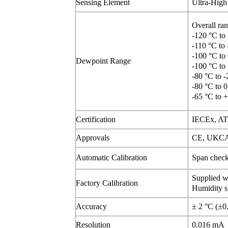
Sensing Element
Ultra-High
Overall ra
-120 °C to
-110 °C to 
-100 °C to 
Dewpoint Range
-100 °C to
-80 °C to -
-80 °C to 0
-65 °C to 
Certification
IECEx, A
Approvals
CE, UKC
Automatic Calibration
Span check 
Supplied wi
Factory Calibration
Humidity s
Accuracy
± 2 °C (±0
Resolution
0.016 mA