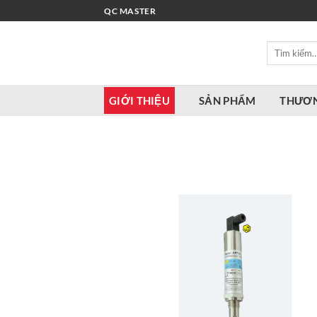
Bỏ
QC MASTER
qua
nội
Tìm
dung
kiếm:
GIỚI THIỆU
SẢN PHẨM
THƯƠN