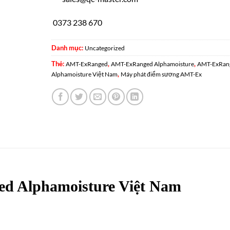
0373 238 670
Danh mục:
Uncategorized
Thẻ:
,
,
AMT-ExRanged
AMT-ExRanged Alphamoisture
AMT-ExRan
,
Alphamoisture Việt Nam
Máy phát điểm sương AMT-Ex
d Alphamoisture Việt Nam