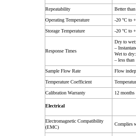
Repeatability
Better tha
Operating Temperature
-20 °C to 
Storage Temperature
-20 °C to 
Dry to wet:
– Instantan
Response Times
Wet to dry:
– less than
Sample Flow Rate
Flow indep
Temperature Coefficient
Temperatu
Calibration Warranty
12 months 
Electrical
Electromagnetic Compatibility
Complies 
(EMC)