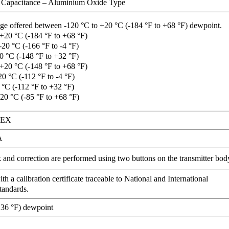
 Capacitance – Aluminium Oxide Type
nge offered between -120 °C to +20 °C (-184 °F to +68 °F) dewpoint.
 +20 °C (-184 °F to +68 °F)
-20 °C (-166 °F to -4 °F)
0 °C (-148 °F to +32 °F)
 +20 °C (-148 °F to +68 °F)
20 °C (-112 °F to -4 °F)
 °C (-112 °F to +32 °F)
+20 °C (-85 °F to +68 °F)
TEX
A
and correction are performed using two buttons on the transmitter bod
th a calibration certificate traceable to National and International
tandards.
.36 °F) dewpoint