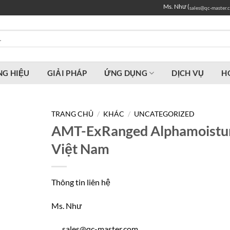
Ms. Như (
sales@qc-master.
G HIỆU
GIẢI PHÁP
ỨNG DỤNG
DỊCH VỤ
H
TRANG CHỦ
/
KHÁC
/
UNCATEGORIZED
AMT-ExRanged Alphamoistu
Việt Nam
Thông tin liên hệ
Ms. Như
sales@qc-master.com