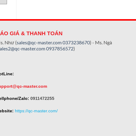
ÁO GIÁ & THANH TOÁN
s. Như (
sales@qc-master.com
0373238670
) - Ms. Ngà
sales2@qc-master.com
0937856572
)
otLine:
upport@qc-master.com
ellphone/Zalo:
0911472255
ebsite:
https://qc-master.com/