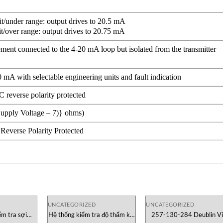
it/under range: output drives to 20.5 mA
it/over range: output drives to 20.75 mA
ment connected to the 4-20 mA loop but isolated from the transmitter
 mA with selectable engineering units and fault indication
 reverse polarity protected
Supply Voltage – 7)} ohms)
Reverse Polarity Protected
UNCATEGORIZED
UNCATEGORIZED
m tra sợi
Hệ thống kiểm tra độ thấm khí
257-130-284 Deublin Vi
Việt Nam
C101B Labthink
Nam