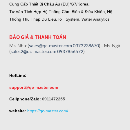
Cung Cấp Thiết Bị Châu Âu (EU)/G7/Korea.
Tư Vấn Tích Hợp Hệ Thống Cảm Biến & Điều Khiển, Hệ
Thống Thu Thập Dữ Liệu, IoT System, Water Analytics.
BÁO GIÁ & THANH TOÁN
Ms. Như (
sales@qc-master.com
0373238670
) - Ms. Ngà
(
sales2@qc-master.com
0937856572
)
HotLine:
support@qc-master.com
Cellphone/Zalo:
0911472255
website:
https://qc-master.com/