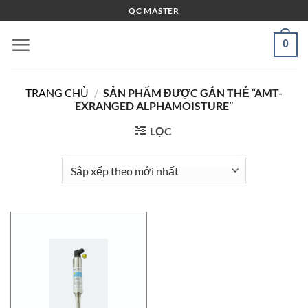
Bỏ
QC MASTER
qua
nội
0
dung
TRANG CHỦ
/
SẢN PHẨM ĐƯỢC GẮN THẺ “AMT-
EXRANGED ALPHAMOISTURE”
LỌC