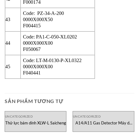
F000174
Code: PZ-34-A-200
43
0000X000X50
F004415
Code: PA1-C-050-XL0202
44
0000X000X00
F050067
Code:
LT-M-0130-P-XL0322
45
0000X000X00
F040441
SẢN PHẨM TƯƠNG TỰ
UNCATEGORIZED
UNCATEGORIZED
Thử lực bám dính XLW-L Saicheng
A14/A11 Gas Detector Máy dò
khí Module ATI Việt Nam