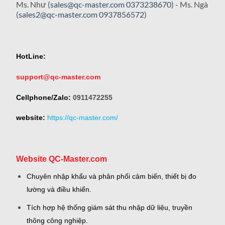
Ms. Như (
sales@qc-master.com
0373238670
) - Ms. Ngà
(
sales2@qc-master.com
0937856572
)
HotLine:
support@qc-master.com
Cellphone/Zalo:
0911472255
website:
https://qc-master.com/
Website QC-Master.com
Chuyên nhập khẩu và phân phối cảm biến, thiết bị đo
lường và điều khiển.
Tích hợp hệ thống giám sát thu nhập dữ liệu, truyền
thông công nghiệp.