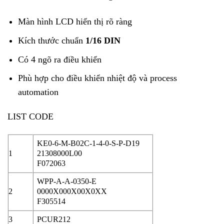
Màn hình LCD hiển thị rõ ràng
Kích thước chuẩn
1/16 DIN
Có 4 ngõ ra điều khiển
Phù hợp cho điều khiển nhiệt độ và process
automation
LIST CODE
KE0-6-M-B02C-1-4-0-S-P-D19
1
21308000L00
F072063
WPP-A-A-0350-E
2
0000X000X00X0XX
F305514
3
PCUR212