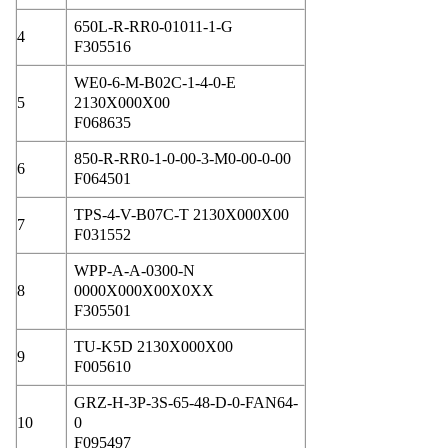
650L-R-RR0-01011-1-G
4
F305516
WE0-6-M-B02C-1-4-0-E
5
2130X000X00
F068635
850-R-RR0-1-0-00-3-M0-00-0-00
6
F064501
TPS-4-V-B07C-T 2130X000X00
7
F031552
WPP-A-A-0300-N
8
0000X000X00X0XX
F305501
TU-K5D 2130X000X00
9
F005610
GRZ-H-3P-3S-65-48-D-0-FAN64-
10
0
F095497