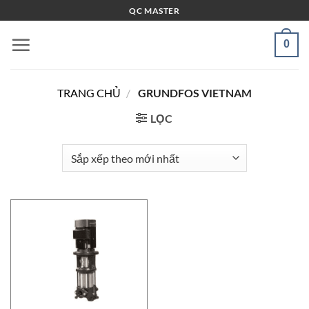
Bỏ
QC MASTER
qua
nội
0
dung
TRANG CHỦ
/
GRUNDFOS VIETNAM
LỌC