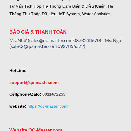
Tư Vấn Tích Hợp Hệ Thống Cảm Biến & Điều Khiển, Hệ
Thống Thu Thập Dữ Liệu, IoT System, Water Analytics.
BÁO GIÁ & THANH TOÁN
Ms. Như (
sales@qc-master.com
0373238670
) - Ms. Ngà
(
sales2@qc-master.com
0937856572
)
HotLine:
support@qc-master.com
Cellphone/Zalo:
0911472255
website:
https://qc-master.com/
Website QC-Master.com