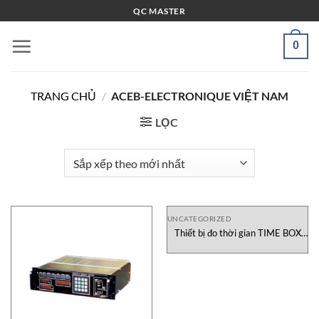
Bỏ
QC MASTER
qua
nội
0
dung
TRANG CHỦ
/
ACEB-ELECTRONIQUE VIỆT NAM
LỌC
UNCATEGORIZED
Thiết bị đo thời gian TIME BOX
ACEB-electronique Việt Nam