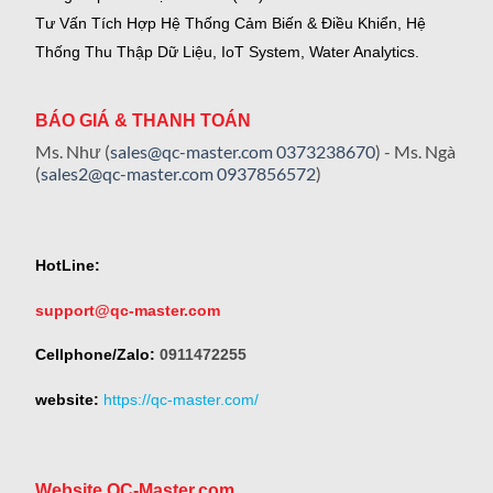
Tư Vấn Tích Hợp Hệ Thống Cảm Biến & Điều Khiển, Hệ
Thống Thu Thập Dữ Liệu, IoT System, Water Analytics.
BÁO GIÁ & THANH TOÁN
Ms. Như (
sales@qc-master.com
0373238670
) - Ms. Ngà
(
sales2@qc-master.com
0937856572
)
HotLine:
support@qc-master.com
Cellphone/Zalo:
0911472255
website:
https://qc-master.com/
Website QC-Master.com