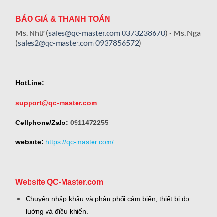
BÁO GIÁ & THANH TOÁN
Ms. Như (
sales@qc-master.com
0373238670
) - Ms. Ngà
(
sales2@qc-master.com
0937856572
)
HotLine:
support@qc-master.com
Cellphone/Zalo:
0911472255
website:
https://qc-master.com/
Website QC-Master.com
Chuyên nhập khẩu và phân phối cảm biến, thiết bị đo
lường và điều khiển.