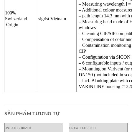
– Measuring wavelength l =
– Additional colour measure
100%
– path length 14.3 mm with 
Switzerland
sigrist Vietnam
– Measuring head made of
Origin
windows
– Cleaning CIP/SIP compatib
– Compensation of color an
– Contamination monitoring 
CIP
– Configuration via SICON
– 6 configurable inputs / out
– Mounting on Varivent (or
DN150 (not included in scope
– incl. Blanking plate with
VARINLINE housing #122
SẢN PHẨM TƯƠNG TỰ
UNCATEGORIZED
UNCATEGORIZED