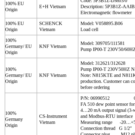
Code: 5P3B1Z-DM03/0
100% EU
E+H Vietnam
Description: 5P3B1Z-
Origin
Electromagnetic flowmeter
100% EU
SCHENCK
Model: V058895.B06
Origin
Vietnam
Load cell
100%
Model: 309705/111581
Germany/ EU
KNF Vietnam
Pump IP00-T 230V50/60
Origin
Model: 312621/312628
100%
Pump IP00-T 230V50HZ 
Germany/ EU
KNF Vietnam
Note: N815KTE and N811KTE
Origin
production. Customer can c
before ordering
P/N: 06990512 0
FA 510 dew point sensor for 
4…20 mA output signal (3-w
100%
CS-Instrument
and Modbus-RTU interface
Germany
Vietnam
Measuring range -20…+50°
Origin
Connection thread G 1/2″
Connector plug M12 pl