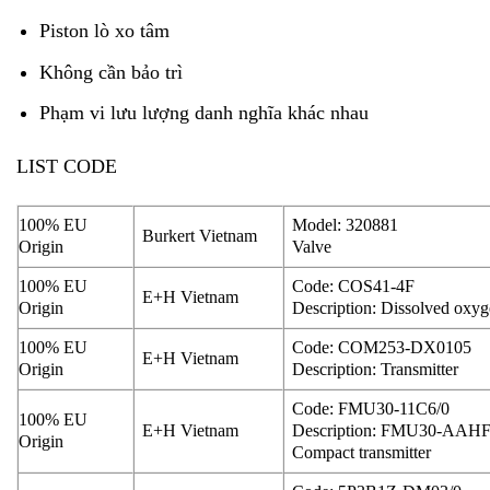
Piston lò xo tâm
Không cần bảo trì
Phạm vi lưu lượng danh nghĩa khác nhau
LIST CODE
100% EU
Model: 320881
Burkert Vietnam
Origin
Valve
100% EU
Code: COS41-4F
E+H Vietnam
Origin
Description: Dissolved oxyg
100% EU
Code: COM253-DX0105
E+H Vietnam
Origin
Description: Transmitter
Code: FMU30-11C6/0
100% EU
E+H Vietnam
Description: FMU30-AA
Origin
Compact transmitter