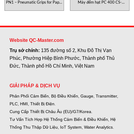
PN1 – Pneumatic Grips for Paper
Máy đếm hạt PC 400 CS-
Testometric Việt Nam
Instruments Việt Nam
Website QC-Master.com
Trụ sở chính:
135 đường số 2, Khu Đô Thị Vạn
Phúc, Phường Hiệp Bình Phước, Thành phố Thủ
Đức, Thành phố Hồ Chí Minh, Việt Nam
GIẢI PHÁP & DỊCH VỤ
Phân Phối Cảm Biến, Bộ Điều Khiển, Gauge,
Transmitter,
PLC, HMI, Thiết Bị Điện.
Cung Cấp Thiết Bị Châu Âu (EU)/G7/Korea.
Tư Vấn Tích Hợp Hệ Thống Cảm Biến & Điều Khiển, Hệ
Thống Thu Thập Dữ Liệu, IoT System, Water Analytics.