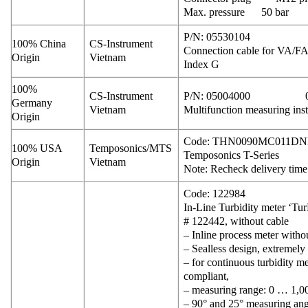
Max. pressure 50 bar
P/N: 05530104
100% China
CS-Instrument
Connection cable for VA/FA
Origin
Vietnam
Index G
100%
CS-Instrument
P/N: 05004000 0
Germany
Vietnam
Multifunction measuring in
Origin
Code: THN0090MC011D
100% USA
Temposonics/MTS
Temposonics T-Series
Origin
Vietnam
Note: Recheck delivery time
Code: 122984
In-Line Turbidity meter ‘Tu
# 122442, without cable
– Inline process meter witho
– Sealless design, extremel
– for continuous turbidity 
compliant,
– measuring range: 0 … 1
– 90° and 25° measuring ang