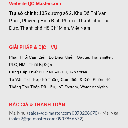
Website QC-Master.com
Trụ sở chính:
135 đường số 2, Khu Đô Thị Vạn
Phúc, Phường Hiệp Bình Phước, Thành phố Thủ
Đức, Thành phố Hồ Chí Minh, Việt Nam
GIẢI PHÁP & DỊCH VỤ
Phân Phối Cảm Biến, Bộ Điều Khiển, Gauge,
Transmitter,
PLC, HMI, Thiết Bị Điện.
Cung Cấp Thiết Bị Châu Âu (EU)/G7/Korea.
Tư Vấn Tích Hợp Hệ Thống Cảm Biến & Điều Khiển, Hệ
Thống Thu Thập Dữ Liệu, IoT System, Water Analytics.
BÁO GIÁ & THANH TOÁN
Ms. Như (
sales@qc-master.com
0373238670
) - Ms. Ngà
(
sales2@qc-master.com
0937856572
)