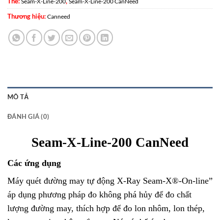
Thẻ:
,
Seam-X-Line-200
Seam-X-Line-200 CanNeed
Thương hiệu:
Canneed
MÔ TẢ
ĐÁNH GIÁ (0)
Seam-X-Line-200 CanNeed
Các ứng dụng
Máy quét đường may tự động X-Ray Seam-X®-On-line”
áp dụng phương pháp đo không phá hủy để đo chất
lượng đường may, thích hợp để đo lon nhôm, lon thép,