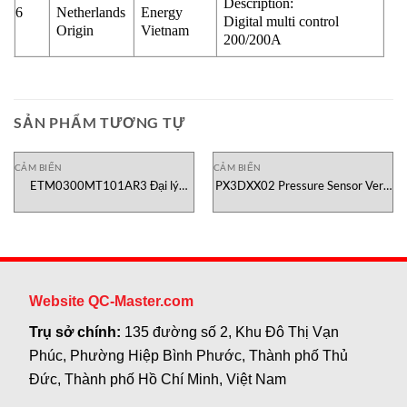
Description:
6
Netherlands
Energy
Digital multi control
Origin
Vietnam
200/200A
SẢN PHẨM TƯƠNG TỰ
CẢM BIẾN
CẢM BIẾN
ETM0300MT101AR3 Đại lý
PX3DXX02 Pressure Sensor Veris
Temposonics Việt Nam
Vietnam
Website QC-Master.com
Trụ sở chính:
135 đường số 2, Khu Đô Thị Vạn
Phúc, Phường Hiệp Bình Phước, Thành phố Thủ
Đức, Thành phố Hồ Chí Minh, Việt Nam