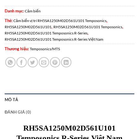
Danh mục:
Cảm biến
Thẻ:
,
Cảm biến vị trí RH5SA1250M02D561U101 Temposonics
,
,
RH5SA1250M02D561U101
RH5SA1250M02D561U101 Temposonics
,
RH5SA1250M02D561U101 Temposonics R-Series
RH5SA1250M02D561U101 Temposonics R-Series Việt Nam
Thương hiệu:
Temposonics/MTS
MÔ TẢ
ĐÁNH GIÁ (0)
RH5SA1250M02D561U101
Temposonics R-Series Việt Nam