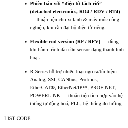
Phiên bản với “điện tử tách rời”
(detached electronics, RD4 / RDV / RT4)
— thuận tiện cho xi lanh & máy móc công
nghiệp, khi cần đặt bộ điện tử riêng.
Flexible rod version (RF / RFV)
— dùng
khi hành trình dài cần sensor dạng thanh linh
hoạt.
R-Series hỗ trợ nhiều loại ngõ ra/tín hiệu:
Analog, SSI, CANbus, Profibus,
EtherCAT®, EtherNet/IP™, PROFINET,
POWERLINK — thuận tiện tích hợp vào hệ
thống tự động hoá, PLC, hệ thống đo lường
LIST CODE