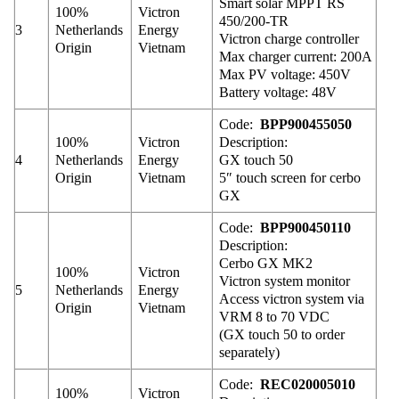
Smart solar MPPT RS
100%
Victron
450/200-TR
3
Netherlands
Energy
Victron charge controller
Origin
Vietnam
Max charger current: 200A
Max PV voltage: 450V
Battery voltage: 48V
Code:
BPP900455050
100%
Victron
Description:
4
Netherlands
Energy
GX touch 50
Origin
Vietnam
5″ touch screen for cerbo
GX
Code:
BPP900450110
Description:
Cerbo GX MK2
100%
Victron
Victron system monitor
5
Netherlands
Energy
Access victron system via
Origin
Vietnam
VRM 8 to 70 VDC
(GX touch 50 to order
separately)
Code:
REC020005010
100%
Victron