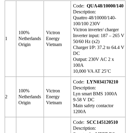
Code:
QUA48/10000/140
Description:
Quattro 48/10000/140-
100/100 230V
Victron inverter/ charger
100%
Victron
Inverter input: 187 – 265 V
1
Netherlands
Energy
50/60 Hz (x2)
Origin
Vietnam
Charger I/P: 37.2 to 64.4 V
DC
Output: 230V AC 2 x
100A
10,000 VA AT 25’C
Code:
LYN034170210
Description:
100%
Victron
Lyn smart BMS 1000A
2
Netherlands
Energy
9-58 V DC
Origin
Vietnam
Main safety contactor
1200A
Code:
SCC145120510
Description: