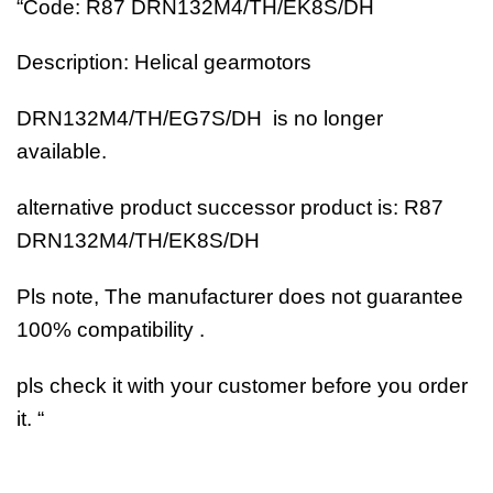
“Code: R87 DRN132M4/TH/EK8S/DH
Description: Helical gearmotors
DRN132M4/TH/EG7S/DH is no longer
available.
alternative product successor product is: R87
DRN132M4/TH/EK8S/DH
Pls note, The manufacturer does not guarantee
100% compatibility .
pls check it with your customer before you order
it. “