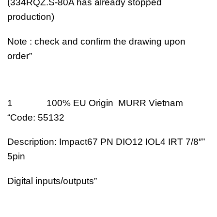
(334RQZ.S-80A has already stopped
production)
Note : check and confirm the drawing upon
order”
1 100% EU Origin MURR Vietnam
“Code: 55132
Description: Impact67 PN DIO12 IOL4 IRT 7/8″”
5pin
Digital inputs/outputs”