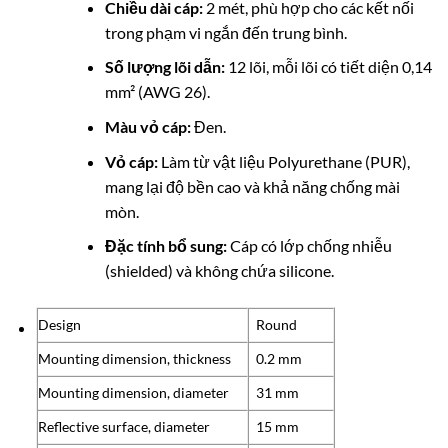
Chiều dài cáp:
2 mét, phù hợp cho các kết nối
trong phạm vi ngắn đến trung bình.
Số lượng lõi dẫn:
12 lõi, mỗi lõi có tiết diện 0,14
mm² (AWG 26).
Màu vỏ cáp:
Đen.
Vỏ cáp:
Làm từ vật liệu Polyurethane (PUR),
mang lại độ bền cao và khả năng chống mài
mòn.
Đặc tính bổ sung:
Cáp có lớp chống nhiễu
(shielded) và không chứa silicone.
Design
Round
Mounting dimension, thickness
0.2 mm
Mounting dimension, diameter
31 mm
Reflective surface, diameter
15 mm