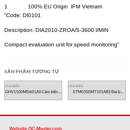
1 100% EU Origin IFM Vietnam
“Code: DI0101
Description: DIA2010-ZROA/5-3600 I/MIN
Compact evaluation unit for speed monitoring”
SẢN PHẨM TƯƠNG TỰ
CẢM BIẾN
CẢM BIẾN
GHV1500MD601A0 Cảm biến vị
ETM0300MT101AR3 Đại lý
trí Temposonics
Temposonics Việt Nam
Website QC-Master.com