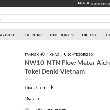
Ms. Như (
sales@qc-master.
G HIỆU
GIẢI PHÁP
ỨNG DỤNG
DỊCH VỤ
H
TRANG CHỦ
/
KHÁC
/
UNCATEGORIZED
NW10-NTN Flow Meter Aich
Tokei Denki Vietnam
Thông tin liên hệ
Ms. Như
sales@qc-master.com