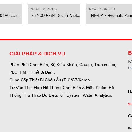
UNCATEGORIZED
UNCATEGORIZED
01A0 Cảm
257-000-284 Deublin Việt
HP-DA – Hydraulic Pum
mposonics
Nam
Testometric Việt Nam
B
GIẢI PHÁP & DỊCH VỤ
M
Phân Phối Cảm Biến, Bộ Điều Khiển, Gauge,
Transmitter,
(
PLC, HMI, Thiết Bị Điện.
Cung Cấp Thiết Bị Châu Âu (EU)/G7/Korea.
Tư Vấn Tích Hợp Hệ Thống Cảm Biến & Điều Khiển, Hệ
H
Thống Thu Thập Dữ Liệu, IoT System, Water Analytics.
s
C
w