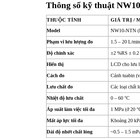
Thông số kỹ thuật NW1
THUỘC TÍNH
GIÁ TRỊ / 
Model
NW10-NTN (Fl
Phạm vi lưu lượng đo
1.5 – 20 L/mi
Độ chính xác
±2 %RS ± 0.2 L
Hiển thị
LCD cho lưu l
Cách đo
Cánh tuabin (v
Lưu chất đo
Các loại chất 
Nhiệt độ lưu chất
0 – 60 °C
Áp suất làm việc tối đa
1 MPa (ở 20 °
Mất áp lực tối đa
Khoảng 20 kPa 
Dải độ nhớt chất lỏng
~0.5 – 1.5 mP