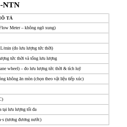
0-NTN
MÔ TẢ
ow Meter – không ngõ xung)
n
/min (đo lưu lượng tức thời)
ượng tức thời và tổng lưu lượng
ane wheel) – đo lưu lượng tức thời & tích luỹ
lỏng không ăn mòn (chọn theo vật liệu tiếp xúc)
C)
tại lưu lượng tối đa
a·s (tương đương nước)