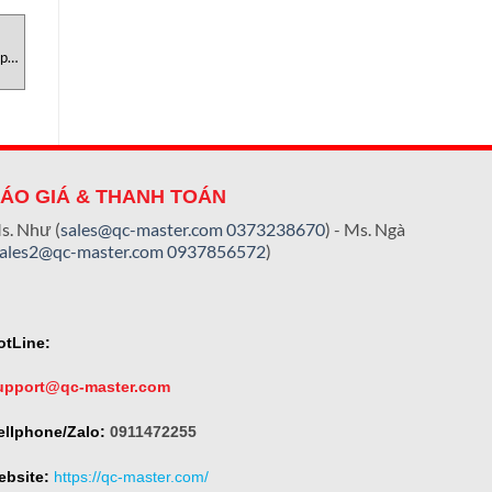
UNCATEGORIZED
UNCATEGORIZED
U
p
Máy tách kim loại RAPID
PN1 – Pneumatic Grips for
PRO-SENSE 6 Sesotec Việt
Paper Testometric Việt Nam
Nam
ÁO GIÁ & THANH TOÁN
s. Như (
sales@qc-master.com
0373238670
) - Ms. Ngà
sales2@qc-master.com
0937856572
)
otLine:
upport@qc-master.com
ellphone/Zalo:
0911472255
ebsite:
https://qc-master.com/