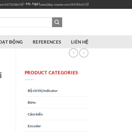
) - Ms. Ngà (
)
com
0373238670
sales2@qc-master.com
0937856572
OẠT ĐỘNG
REFERENCES
LIÊN HỆ
PRODUCT CATEGORIES
i
Bộ chỉ thị Indicator
Bơm
Cảm biến
Encoder