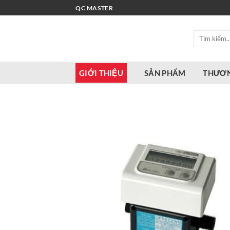
Bỏ
QC MASTER
qua
nội
Tìm
dung
kiếm:
GIỚI THIỆU
SẢN PHẨM
THƯƠN