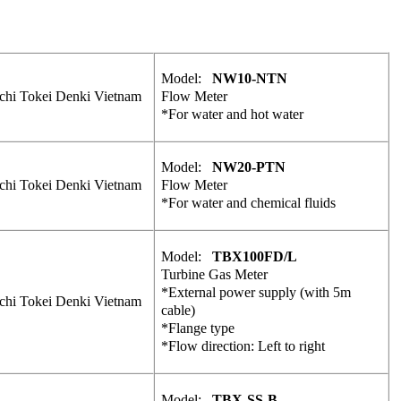
Model:
NW10-NTN
chi Tokei Denki Vietnam
Flow Meter
*For water and hot water
Model:
NW20-PTN
chi Tokei Denki Vietnam
Flow Meter
*For water and chemical fluids
Model:
TBX100FD/L
Turbine Gas Meter
*External power supply (with 5m
chi Tokei Denki Vietnam
cable)
*Flange type
*Flow direction: Left to right
Model:
TBX-SS-B