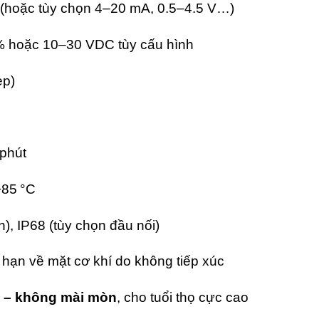
(hoặc tùy chọn 4–20 mA, 0.5–4.5 V…)
 hoặc 10–30 VDC tùy cấu hình
ep)
phút
+85 °C
), IP68 (tùy chọn đầu nối)
hạn về mặt cơ khí do không tiếp xúc
c – không mài mòn
, cho tuổi thọ cực cao