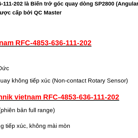
-111-202 là Biến trở góc quay dòng SP2800 (Angula
 được cấp bởi QC Master
etnam RFC-4853-636-111-202
Đức
ay không tiếp xúc (Non-contact Rotary Sensor)
hnik vietnam RFC-4853-636-111-202
phiên bản full range)
ng tiếp xúc, không mài mòn