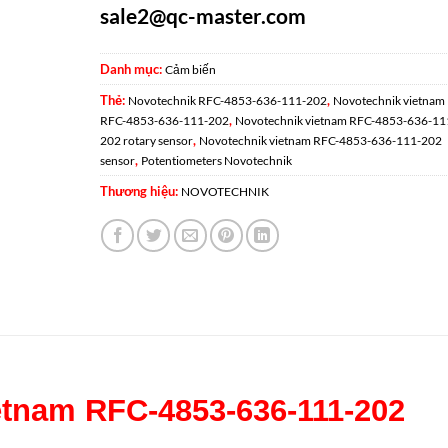
sale2@qc-master.com
Danh mục:
Cảm biến
Thẻ:
,
Novotechnik RFC-4853-636-111-202
Novotechnik vietnam
,
RFC-4853-636-111-202
Novotechnik vietnam RFC-4853-636-11
,
202 rotary sensor
Novotechnik vietnam RFC-4853-636-111-202
,
sensor
Potentiometers Novotechnik
Thương hiệu:
NOVOTECHNIK
etnam RFC-4853-636-111-202