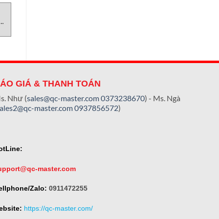
CẢM BIẾN
CẢM BIẾN
C
ETM0350MT051AR3 Đại lý
ETM0300MT101AR3 Đại lý
sor
Temposonics vietnam
Temposonics Việt Nam
ÁO GIÁ & THANH TOÁN
s. Như (
sales@qc-master.com
0373238670
) - Ms. Ngà
sales2@qc-master.com
0937856572
)
otLine:
upport@qc-master.com
ellphone/Zalo:
0911472255
ebsite:
https://qc-master.com/