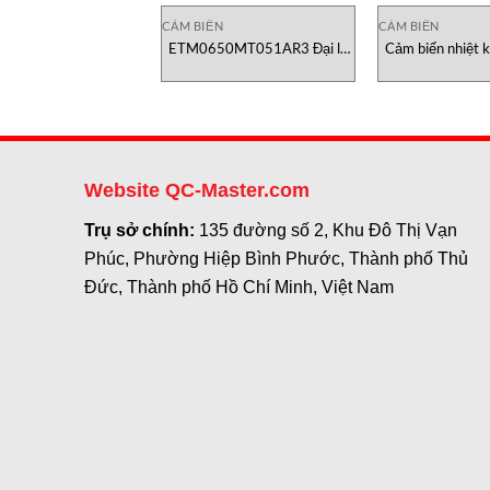
CẢM BIẾN
CẢM BIẾN
ETM0650MT051AR3 Đại lý
Cảm biến nhiệt 
Temposonics vietnam
SMP3-V IMT-Tech
Nam
Website QC-Master.com
Trụ sở chính:
135 đường số 2, Khu Đô Thị Vạn
Phúc, Phường Hiệp Bình Phước, Thành phố Thủ
Đức, Thành phố Hồ Chí Minh, Việt Nam