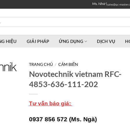
Ms. Như (
sales@qc-master.
G HIỆU
GIẢI PHÁP
ỨNG DỤNG
DỊCH VỤ
H
TRANG CHỦ
/
CẢM BIẾN
Novotechnik vietnam RFC-
4853-636-111-202
Tư vấn báo giá:
0937 856 572 (Ms. Ngà)