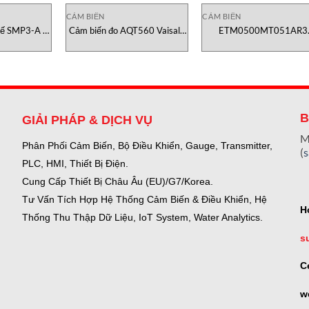
CẢM BIẾN
CẢM BIẾN
kế SMP3-A /
Cảm biến đo AQT560 Vaisala
ETM0500MT051AR3
nology Việt
vietnam
Temposonics Position Sen
E-Series
B
GIẢI PHÁP & DỊCH VỤ
M
Phân Phối Cảm Biến, Bộ Điều Khiển, Gauge,
Transmitter,
(
PLC, HMI, Thiết Bị Điện.
Cung Cấp Thiết Bị Châu Âu (EU)/G7/Korea.
Tư Vấn Tích Hợp Hệ Thống Cảm Biến & Điều Khiển, Hệ
H
Thống Thu Thập Dữ Liệu, IoT System, Water Analytics.
s
C
w