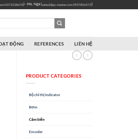
) - Ms. Ngà (
)
com
0373238670
sales2@qc-master.com
0937856572
OẠT ĐỘNG
REFERENCES
LIÊN HỆ
PRODUCT CATEGORIES
Bộ chỉ thị Indicator
Bơm
Cảm biến
Encoder