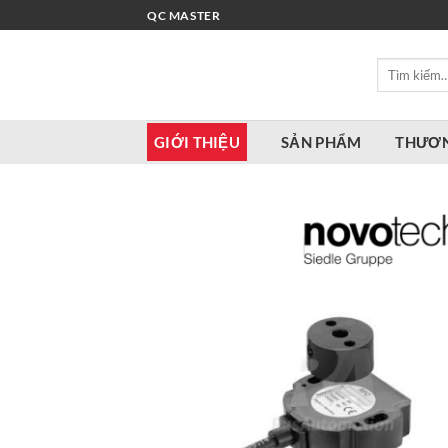
Bỏ
QC MASTER
qua
nội
Tìm
dung
kiếm:
GIỚI THIỆU
SẢN PHẨM
THƯƠN