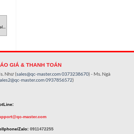
CẢM BIẾN
CẢM BIẾN
C
ala
ETM0050MT101AR3
Veris PMDP Duct Sensor Veri
T
Position Sensor Temposonics
Vietnam
Việt Nam
ÁO GIÁ & THANH TOÁN
s. Như (
sales@qc-master.com
0373238670
) - Ms. Ngà
sales2@qc-master.com
0937856572
)
otLine:
upport@qc-master.com
ellphone/Zalo:
0911472255