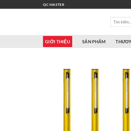
Bỏ
QC MASTER
qua
nội
Tìm
dung
kiếm:
GIỚI THIỆU
SẢN PHẨM
THƯƠN