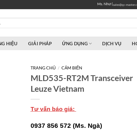
Ms. Như (
sales@qc-master.
G HIỆU
GIẢI PHÁP
ỨNG DỤNG
DỊCH VỤ
H
TRANG CHỦ
/
CẢM BIẾN
MLD535-RT2M Transceiver
Leuze Vietnam
Tư vấn báo giá:
0937 856 572 (Ms. Ngà)