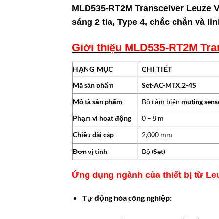
MLD535-RT2M Transceiver Leuze Vi
sáng 2 tia, Type 4, chắc chắn và li
Giới thiệu MLD535-RT2M Tra
HẠNG MỤC
CHI TIẾT
Mã sản phẩm
Set-AC-MTX.2-4S
Mô tả sản phẩm
Bộ cảm biến
muting sens
Phạm vi hoạt động
0 – 8 m
Chiều dài cáp
2,000 mm
Đơn vị tính
Bộ (
Set
)
Ứng dụng ngành của thiết bị từ Le
Tự động hóa công nghiệp: