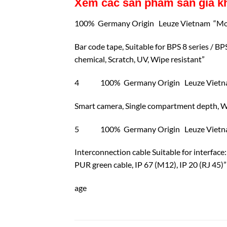
Xem các sản phẩm sẵn giá k
100% Germany Origin Leuze Vietnam “Mo
Bar code tape, Suitable for BPS 8 series / BP
chemical, Scratch, UV, Wipe resistant”
4 100% Germany Origin Leuze Vietnam 
Smart camera, Single compartment depth, W
5 100% Germany Origin Leuze Vietnam
Interconnection cable Suitable for interface
PUR green cable, IP 67 (M12), IP 20 (RJ 45)”
age