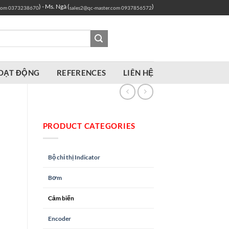
) - Ms. Ngà (
)
com
0373238670
sales2@qc-master.com
0937856572
OẠT ĐỘNG
REFERENCES
LIÊN HỆ
PRODUCT CATEGORIES
Bộ chỉ thị Indicator
Bơm
Cảm biến
Encoder