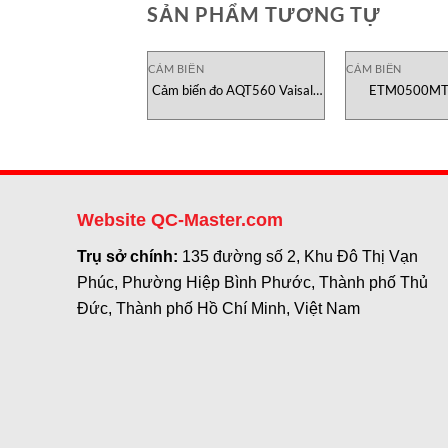
SẢN PHẨM TƯƠNG TỰ
CẢM BIẾN
CẢM BIẾN
Cảm biến đo AQT560 Vaisala
ETM0500MT
vietnam
Temposonics Pos
E-Seri
Website QC-Master.com
Trụ sở chính:
135 đường số 2, Khu Đô Thị Vạn
Phúc, Phường Hiệp Bình Phước, Thành phố Thủ
Đức, Thành phố Hồ Chí Minh, Việt Nam