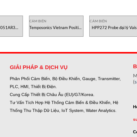
CẢM BIẾN
CẢM BIẾN
051AR3
Temposonics Vietnam Position
HPP272 Probe đại lý Vais
ition Sensor
Sensor ET
vietnam
es
ETM0400MT051AR3
B
GIẢI PHÁP & DỊCH VỤ
M
Phân Phối Cảm Biến, Bộ Điều Khiển, Gauge,
Transmitter,
(
PLC, HMI, Thiết Bị Điện.
Cung Cấp Thiết Bị Châu Âu (EU)/G7/Korea.
Tư Vấn Tích Hợp Hệ Thống Cảm Biến & Điều Khiển, Hệ
H
Thống Thu Thập Dữ Liệu, IoT System, Water Analytics.
s
C