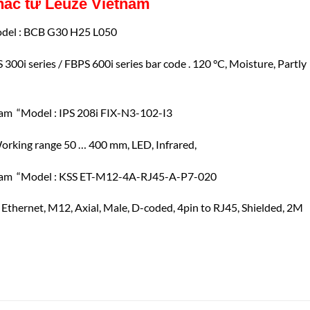
hác từ Leuze Vietnam
del : BCB G30 H25 L050
S 300i series / FBPS 600i series bar code . 120 °C, Moisture, Partly
“Model : IPS 208i FIX-N3-102-I3
orking range 50 … 400 mm, LED, Infrared,
 “Model : KSS ET-M12-4A-RJ45-A-P7-020
: Ethernet, M12, Axial, Male, D-coded, 4pin to RJ45, Shielded, 2M