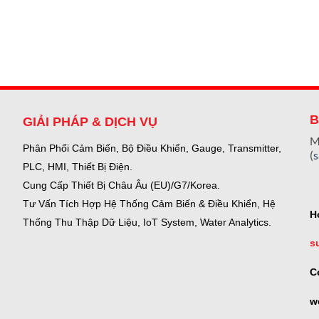
B
GIẢI PHÁP & DỊCH VỤ
M
Phân Phối Cảm Biến, Bộ Điều Khiển, Gauge,
Transmitter,
(
PLC, HMI, Thiết Bị Điện.
Cung Cấp Thiết Bị Châu Âu (EU)/G7/Korea.
Tư Vấn Tích Hợp Hệ Thống Cảm Biến & Điều Khiển, Hệ
H
Thống Thu Thập Dữ Liệu, IoT System, Water Analytics.
s
C
w