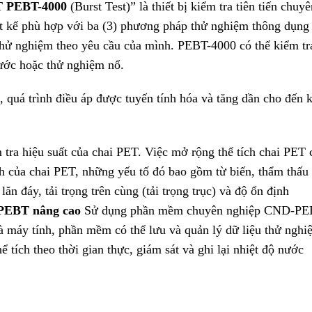
 PEBT-4000
(Burst Test)” là thiết bị kiểm tra tiên tiến chuyê
ết kế phù hợp với ba (3) phương pháp thử nghiệm thông dụng
thử nghiệm theo yêu cầu của mình. PEBT-4000 có thể kiểm tr
rước hoặc thử nghiệm nổ.
quá trình điều áp được tuyến tính hóa và tăng dần cho đến k
ểm tra hiệu suất của chai PET. Việc mở rộng thể tích chai PET 
nh của chai PET, những yếu tố đó bao gồm từ biến, thẩm thấu
lăn đáy, tải trọng trên cùng (tải trọng trục) và độ ổn định
PEBT nâng cao
Sử dụng phần mềm chuyên nghiệp CND-P
 máy tính, phần mềm có thể lưu và quản lý dữ liệu thử nghi
ể tích theo thời gian thực, giám sát và ghi lại nhiệt độ nước