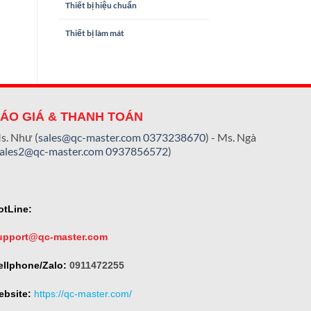
Thiết bị hiệu chuẩn
Thiết bị làm mát
ÁO GIÁ & THANH TOÁN
s. Như (
sales@qc-master.com
0373238670
) - Ms. Ngà
sales2@qc-master.com
0937856572
)
otLine:
upport@qc-master.com
ellphone/Zalo:
0911472255
ebsite:
https://qc-master.com/