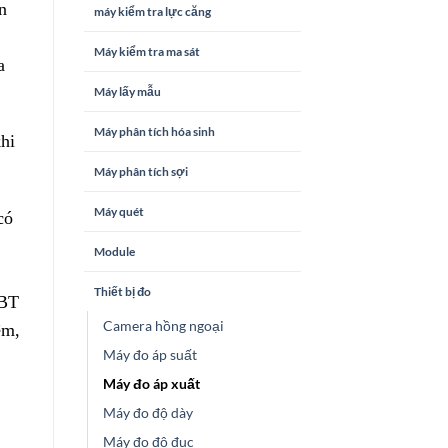
n
máy kiểm tra lực căng
Máy kiểm tra ma sát
a
Máy lấy mẫu
Máy phân tích hóa sinh
hi
Máy phân tích sợi
Máy quét
có
Module
Thiết bị đo
EBT
Camera hồng ngoại
ệm,
Máy đo áp suất
Máy đo áp xuất
Máy đo độ dày
Máy đo độ đục