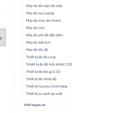
Máy đo độ mặn bề mặt
Máy đo lưu lượng
Máy đo mức âm thanh
Máy đo Oxy
MÁY ĐO ÁP XUẤT
Máy đo pH-độ dẫn điện
00
Máy kiểm tra áp suất SPT2
Máy đo thể tích
AGR Việt Nam
Máy đo tốc độ
Thiết bị đo độ rung
THiết bị đo độ tinh khiết CO2
Thiết bị đo khí ga CO2
Thiết bị đo nhiệt độ
Thiết bị Gurley chính hãng
Thiết bị so sánh áp suất
Thiết bị giám sát