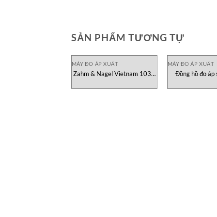
SẢN PHẨM TƯƠNG TỰ
MÁY ĐO ÁP XUẤT
MÁY ĐO ÁP XUẤT
Zahm & Nagel Vietnam 1030
Đồng hồ đo áp
pressure gauge
zahm nagel 