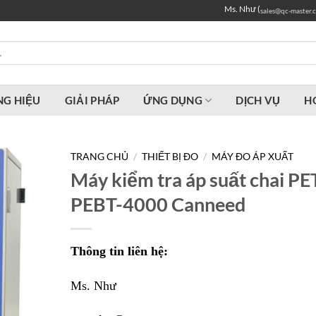
Ms. Như (
sales@qc-master.
G HIỆU
GIẢI PHÁP
ỨNG DỤNG
DỊCH VỤ
H
TRANG CHỦ
/
THIẾT BỊ ĐO
/
MÁY ĐO ÁP XUẤT
Máy kiểm tra áp suất chai PE
PEBT-4000 Canneed
Thông tin liên hệ:
Ms. Như