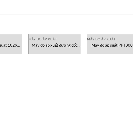
MÁY ĐO ÁP XUẤT
MÁY ĐO ÁP XUẤT
 suất 1029
Máy đo áp xuất đường dốc
Máy đo áp suất PPT30
Vietnam
RPT2x AGR Việt Nam