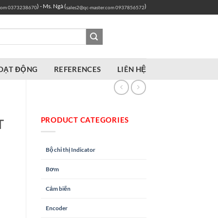
) - Ms. Ngà (
)
com
0373238670
sales2@qc-master.com
0937856572
OẠT ĐỘNG
REFERENCES
LIÊN HỆ
PRODUCT CATEGORIES
T
Bộ chỉ thị Indicator
Bơm
Cảm biến
Encoder