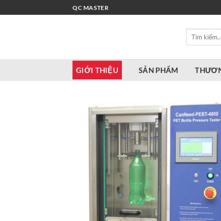
Bỏ
QC MASTER
qua
nội
Tìm
dung
kiếm:
GIỚI THIỆU
SẢN PHẨM
THƯƠN