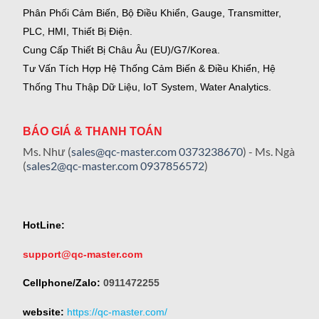
Phân Phối Cảm Biến, Bộ Điều Khiển, Gauge,
Transmitter,
PLC, HMI, Thiết Bị Điện.
Cung Cấp Thiết Bị Châu Âu (EU)/G7/Korea.
Tư Vấn Tích Hợp Hệ Thống Cảm Biến & Điều Khiển, Hệ
Thống Thu Thập Dữ Liệu, IoT System, Water Analytics.
BÁO GIÁ & THANH TOÁN
Ms. Như (
sales@qc-master.com
0373238670
) - Ms. Ngà
(
sales2@qc-master.com
0937856572
)
HotLine:
support@qc-master.com
Cellphone/Zalo:
0911472255
website:
https://qc-master.com/