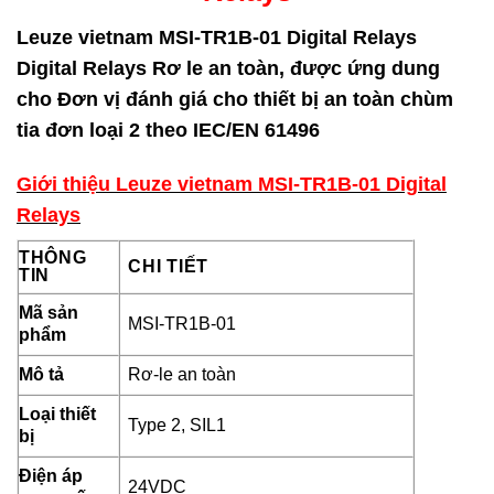
Leuze vietnam MSI-TR1B-01 Digital Relays
Digital Relays Rơ le an toàn, được ứng dung
cho Đơn vị đánh giá cho thiết bị an toàn chùm
tia đơn loại 2 theo IEC/EN 61496
Giới thiệu Leuze vietnam MSI-TR1B-01 Digital
Relays
THÔNG
CHI TIẾT
TIN
Mã sản
MSI-TR1B-01
phẩm
Mô tả
Rơ-le an toàn
Loại thiết
Type 2, SIL1
bị
Điện áp
24VDC