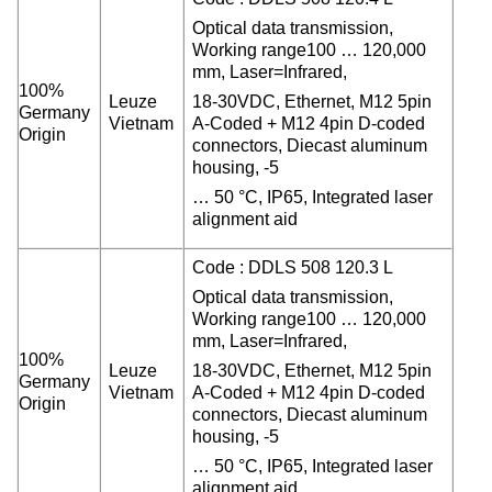
Optical data transmission,
Working range100 … 120,000
mm, Laser=Infrared,
100%
Leuze
18-30VDC, Ethernet, M12 5pin
Germany
Vietnam
A-Coded + M12 4pin D-coded
Origin
connectors, Diecast aluminum
housing, -5
… 50 °C, IP65, Integrated laser
alignment aid
Code : DDLS 508 120.3 L
Optical data transmission,
Working range100 … 120,000
mm, Laser=Infrared,
100%
Leuze
18-30VDC, Ethernet, M12 5pin
Germany
Vietnam
A-Coded + M12 4pin D-coded
Origin
connectors, Diecast aluminum
housing, -5
… 50 °C, IP65, Integrated laser
alignment aid