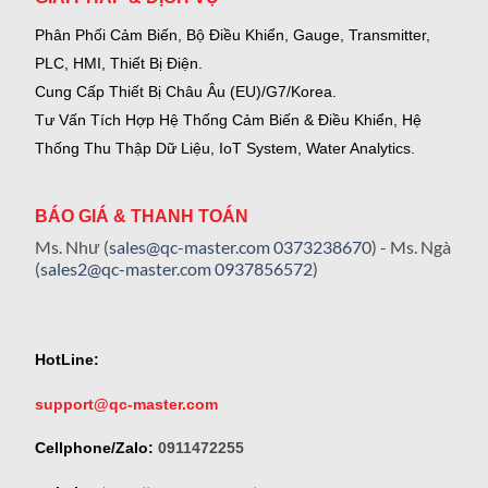
Phân Phối Cảm Biến, Bộ Điều Khiển, Gauge,
Transmitter,
PLC, HMI, Thiết Bị Điện.
Cung Cấp Thiết Bị Châu Âu (EU)/G7/Korea.
Tư Vấn Tích Hợp Hệ Thống Cảm Biến & Điều Khiển, Hệ
Thống Thu Thập Dữ Liệu, IoT System, Water Analytics.
BÁO GIÁ & THANH TOÁN
Ms. Như (
sales@qc-master.com
0373238670
) - Ms. Ngà
(
sales2@qc-master.com
0937856572
)
HotLine:
support@qc-master.com
Cellphone/Zalo:
0911472255