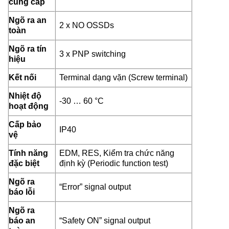
cung cấp
Ngõ ra an
2 x NO OSSDs
toàn
Ngõ ra tín
3 x PNP switching
hiệu
Kết nối
Terminal dạng vặn (Screw terminal)
Nhiệt độ
-30 … 60 °C
hoạt động
Cấp bảo
IP40
vệ
Tính năng
EDM, RES, Kiểm tra chức năng
đặc biệt
định kỳ (Periodic function test)
Ngõ ra
“Error” signal output
báo lỗi
Ngõ ra
báo an
“Safety ON” signal output