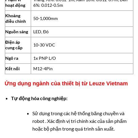
hoạt động
6%: 0.012-0.5m
Khoảng
50-1,000mm
điều chỉnh
Nguồn sáng
LED, Đỏ
Điện áp
10-30 VDC
cung cấp
Ngõ ra
1x PNP L/O
Kết nối
M12-4Pin
Ứng dụng ngành của thiết bị từ Leuze Vietnam
Tự động hóa công nghiệp:
Sử dụng trong các hệ thống băng chuyền và
robot . Xác định vị trí chính xác của sản phẩm
hoặc bộ phận trong quá trình sản xuất.