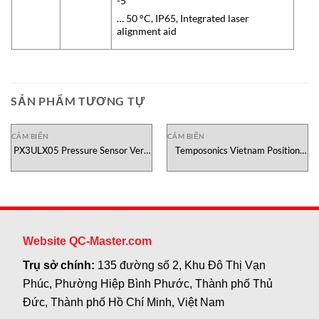
-5
… 50 °C, IP65, Integrated laser
alignment aid
SẢN PHẨM TƯƠNG TỰ
CẢM BIẾN
CẢM BIẾN
PX3ULX05 Pressure Sensor Veris
Temposonics Vietnam Position
Vietnam
Sensor ET ETM0400MT051AR3
Website QC-Master.com
Trụ sở chính:
135 đường số 2, Khu Đô Thị Vạn
Phúc, Phường Hiệp Bình Phước, Thành phố Thủ
Đức, Thành phố Hồ Chí Minh, Việt Nam