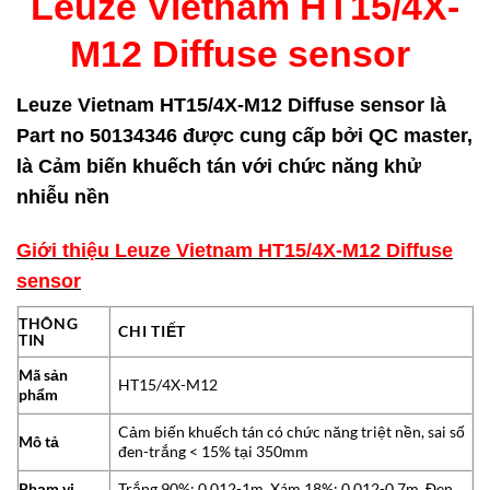
Leuze Vietnam HT15/4X-
M12 Diffuse sensor
Leuze Vietnam HT15/4X-M12 Diffuse sensor là
Part no 50134346 được cung cấp bởi QC master,
là Cảm biến khuếch tán với chức năng khử
nhiễu nền
Giới thiệu Leuze Vietnam HT15/4X-M12 Diffuse
sensor
THÔNG
CHI TIẾT
TIN
Mã sản
HT15/4X-M12
phẩm
Cảm biến khuếch tán có chức năng triệt nền, sai số
Mô tả
đen-trắng < 15% tại 350mm
Phạm vi
Trắng 90%: 0.012-1m, Xám 18%: 0.012-0.7m, Đen