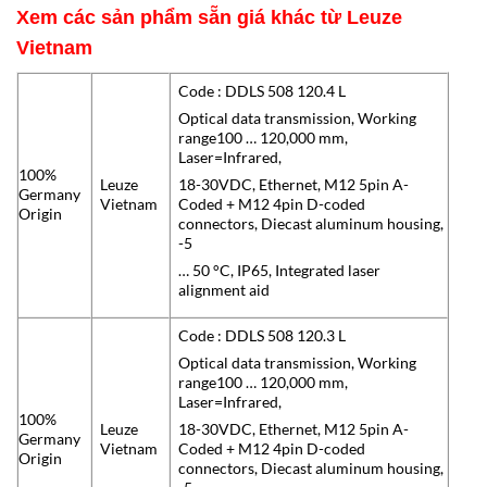
Xem các sản phẩm sẵn giá khác từ Leuze
Vietnam
Code : DDLS 508 120.4 L
Optical data transmission, Working
range100 … 120,000 mm,
Laser=Infrared,
100%
Leuze
18-30VDC, Ethernet, M12 5pin A-
Germany
Vietnam
Coded + M12 4pin D-coded
Origin
connectors, Diecast aluminum housing,
-5
… 50 °C, IP65, Integrated laser
alignment aid
Code : DDLS 508 120.3 L
Optical data transmission, Working
range100 … 120,000 mm,
Laser=Infrared,
100%
Leuze
18-30VDC, Ethernet, M12 5pin A-
Germany
Vietnam
Coded + M12 4pin D-coded
Origin
connectors, Diecast aluminum housing,