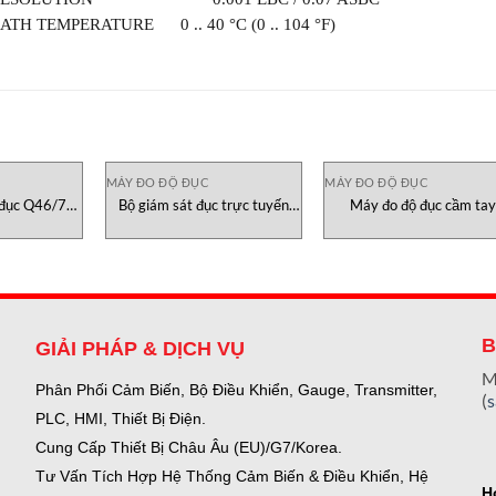
TH TEMPERATURE 0 .. 40 °C (0 .. 104 °F)
MÁY ĐO ĐỘ ĐỤC
MÁY ĐO ĐỘ ĐỤC
 đục Q46/76
Bộ giám sát đục trực tuyến
Máy đo độ đục cầm tay
 Nam
ATI Việt Nam
NephNet ATI Việt Na
B
GIẢI PHÁP & DỊCH VỤ
M
Phân Phối Cảm Biến, Bộ Điều Khiển, Gauge,
Transmitter,
(
PLC, HMI, Thiết Bị Điện.
Cung Cấp Thiết Bị Châu Âu (EU)/G7/Korea.
Tư Vấn Tích Hợp Hệ Thống Cảm Biến & Điều Khiển, Hệ
H