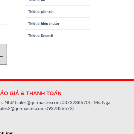
Thiết bị giám sát
Thiết bị hiệu chuẩn
Thiết bị làm mát
MÁY TÍNH CO2
MÁY ĐO ĐỘ ĐỤC
Part 6000 CO2 Piercing
TurBiScat 2 Ex Sigrist
m
Device Zahm & Nagel
Vietnam
ÁO GIÁ & THANH TOÁN
s. Như (
sales@qc-master.com
0373238670
) - Ms. Ngà
sales2@qc-master.com
0937856572
)
otLine: