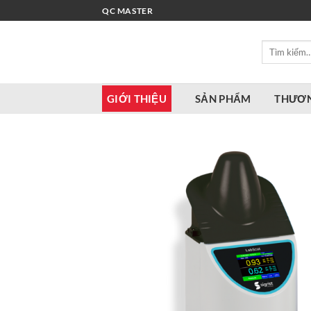
Bỏ
QC MASTER
qua
nội
Tìm
dung
kiếm:
GIỚI THIỆU
SẢN PHẨM
THƯƠN