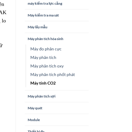
máy kiểm tra lực căng
ền
BAK
Máy kiểm tra ma sát
 lo
Máy lấy mẫu
Máy phân tích hóa sinh
xử
Máy đo phân cực
Máy phân tích
Máy phân tích oxy
Máy phân tích phốt phát
Máy tính CO2
Máy phân tích sợi
Máy quét
Module
Thiết bị đo