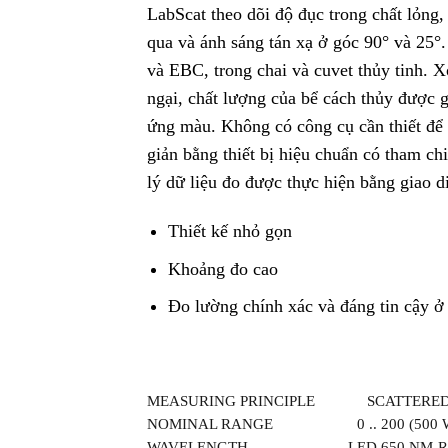
LabScat theo dõi độ đục trong chất lỏng
qua và ánh sáng tán xạ ở góc 90° và 25
và EBC, trong chai và cuvet thủy tinh. 
ngại, chất lượng của bể cách thủy được 
ứng màu. Không có công cụ cần thiết để 
giản bằng thiết bị hiệu chuẩn có tham c
lý dữ liệu đo được thực hiện bằng giao d
Thiết kế nhỏ gọn
Khoảng đo cao
Đo lường chính xác và đáng tin cậy ở
MEASURING PRINCIPLE SCATTERED L
NOMINAL RANGE 0 .. 200 (500 WITH C
WAVELENGTH LED 650 NM