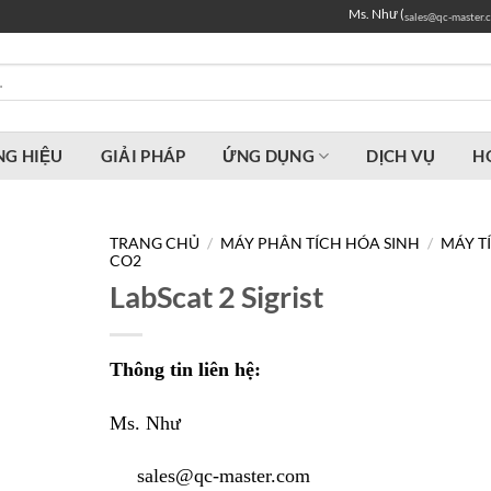
Ms. Như (
sales@qc-master.
G HIỆU
GIẢI PHÁP
ỨNG DỤNG
DỊCH VỤ
H
TRANG CHỦ
/
MÁY PHÂN TÍCH HÓA SINH
/
MÁY T
CO2
LabScat 2 Sigrist
Thông tin liên hệ:
Ms. Như
sales@qc-master.com