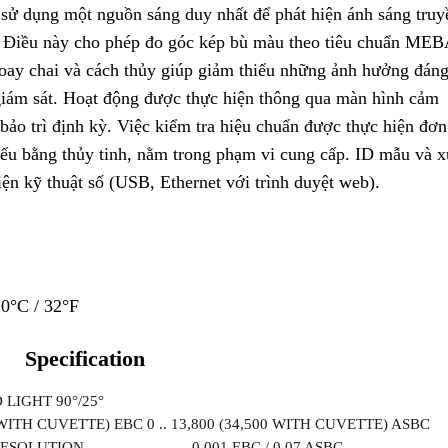
, sử dụng một nguồn sáng duy nhất để phát hiện ánh sáng truy
°. Điều này cho phép đo góc kép bù màu theo tiêu chuẩn ME
Xoay chai và cách thủy giúp giảm thiểu những ảnh hưởng đáng
giám sát. Hoạt động được thực hiện thông qua màn hình cảm
bảo trì định kỳ. Việc kiểm tra hiệu chuẩn được thực hiện đơn
hiếu bằng thủy tinh, nằm trong phạm vi cung cấp. ID mẫu và 
iện kỹ thuật số (USB, Ethernet với trình duyệt web).
 0°C / 32°F
Specification
IGHT 90°/25°
UVETTE) EBC 0 .. 13,800 (34,500 WITH CUVETTE) ASBC
RESOLUTION 0.001 EBC / 0.07 ASBC