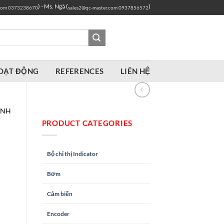
) - Ms. Ngà (
)
com
0373238670
sales2@qc-master.com
0937856572
OẠT ĐỘNG
REFERENCES
LIÊN HỆ
ÍNH
PRODUCT CATEGORIES
Bộ chỉ thị Indicator
Bơm
Cảm biến
Encoder