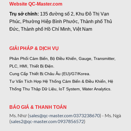
Website QC-Master.com
Trụ sở chính:
135 đường số 2, Khu Đô Thị Vạn
Phúc, Phường Hiệp Bình Phước, Thành phố Thủ
Đức, Thành phố Hồ Chí Minh, Việt Nam
GIẢI PHÁP & DỊCH VỤ
Phân Phối Cảm Biến, Bộ Điều Khiển, Gauge,
Transmitter,
PLC, HMI, Thiết Bị Điện.
Cung Cấp Thiết Bị Châu Âu (EU)/G7/Korea.
Tư Vấn Tích Hợp Hệ Thống Cảm Biến & Điều Khiển, Hệ
Thống Thu Thập Dữ Liệu, IoT System, Water Analytics.
BÁO GIÁ & THANH TOÁN
Ms. Như (
sales@qc-master.com
0373238670
) - Ms. Ngà
(
sales2@qc-master.com
0937856572
)