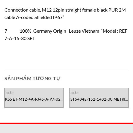
Connection cable, M12 12pin straight female black PUR 2M
cable A-coded Shielded IP67”
7 100% Germany Origin Leuze Vietnam “Model : REF
7-A-15-30 SET
SẢN PHẨM TƯƠNG TỰ
KHÁC
KHÁC
KSS ET-M12-4A-RJ45-A-P7-020
ST5484E-152-1482-00 METRIX
Cable Leuze Vietnam
Vietnam