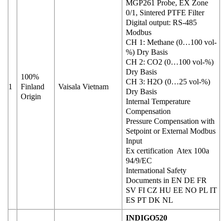
MGP261 Probe, EX Zone
0/1, Sintered PTFE Filter
Digital output: RS-485
Modbus
CH 1: Methane (0…100 vol-
%) Dry Basis
CH 2: CO2 (0…100 vol-%)
Dry Basis
100%
CH 3: H2O (0…25 vol-%)
1
Finland
Vaisala Vietnam
Dry Basis
Origin
Internal Temperature
Compensation
Pressure Compensation with
Setpoint or External Modbus
Input
Ex certification Atex 100a
94/9/EC
International Safety
Documents in EN DE FR
SV FI CZ HU EE NO PL IT
ES PT DK NL
INDIGO520