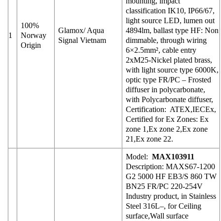
mounting, impact
classification IK10, IP66/67,
light source LED, lumen out
100%
Glamox/ Aqua
4894lm, ballast type HF: Non
1
Norway
Signal Vietnam
dimmable, through wiring
Origin
6×2.5mm², cable entry
2xM25-Nickel plated brass,
with light source type 6000K,
optic type FR/PC – Frosted
diffuser in polycarbonate,
with Polycarbonate diffuser,
Certification: ATEX,IECEx,
Certified for Ex Zones: Ex
zone 1,Ex zone 2,Ex zone
21,Ex zone 22.
Model:
MAX103911
Description: MAXS67-1200
G2 5000 HF EB3/S 860 TW
BN25 FR/PC 220-254V
Industry product, in Stainless
Steel 316L–, for Ceiling
surface,Wall surface