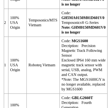
is no longer
Code:
100%
GH5MA0150M01D601V0
Temposonics/MTS
2
USA
Temposonics® G-Series
Vietnam
Origin
Note: GHM0150MD601V0
is no longer
Code:
MGS1600
Decription: Precision
Magnetic Track Following
Sensor
100%
Enclosed IP64 160 mm wide
1
USA
Roboteq Vietnam
magnetic track sensor with
Origin
serial, USB, analog, PWM
and CAN output.
*Note: The MGS1600GY is
no longer available, replaced
by MGS1600
Code:
GBLG2660T
Decription: Fourth
100%
Generation