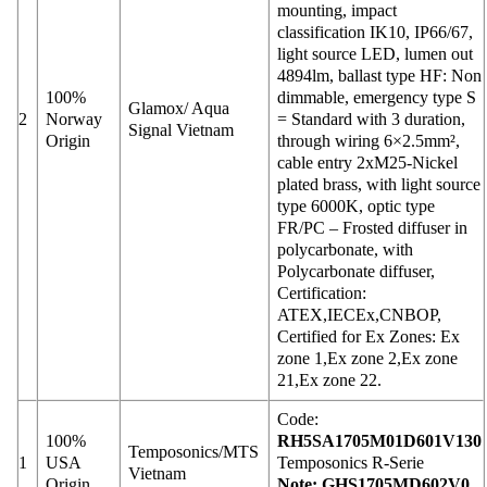
mounting, impact
classification IK10, IP66/67,
light source LED, lumen out
4894lm, ballast type HF: Non
100%
dimmable, emergency type S
Glamox/ Aqua
2
Norway
= Standard with 3 duration,
Signal Vietnam
Origin
through wiring 6×2.5mm²,
cable entry 2xM25-Nickel
plated brass, with light source
type 6000K, optic type
FR/PC – Frosted diffuser in
polycarbonate, with
Polycarbonate diffuser,
Certification:
ATEX,IECEx,CNBOP,
Certified for Ex Zones: Ex
zone 1,Ex zone 2,Ex zone
21,Ex zone 22.
Code:
100%
RH5SA1705M01D601V130
Temposonics/MTS
1
USA
Temposonics R-Serie
Vietnam
Origin
Note: GHS1705MD602V0