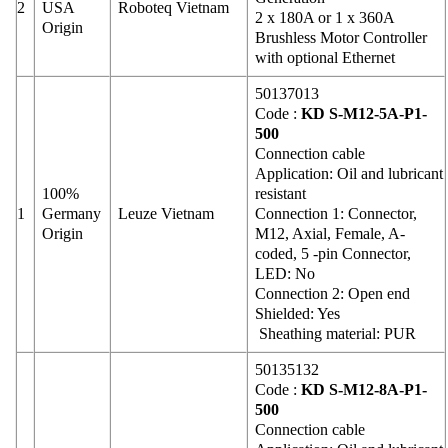
2
USA
Roboteq Vietnam
2 x 180A or 1 x 360A
Origin
Brushless Motor Controller
with optional Ethernet
50137013
Code :
KD S-M12-5A-P1-
500
Connection cable
Application: Oil and lubricant
100%
resistant
1
Germany
Leuze Vietnam
Connection 1: Connector,
Origin
M12, Axial, Female, A-
coded, 5 -pin Connector,
LED: No
Connection 2: Open end
Shielded: Yes
Sheathing material: PUR
50135132
Code :
KD S-M12-8A-P1-
500
Connection cable