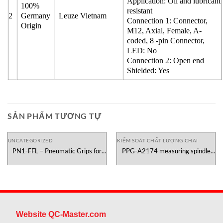
Application: Oil and lubricant
100%
resistant
2
Germany
Leuze Vietnam
Connection 1: Connector,
Origin
M12, Axial, Female, A-
coded, 8 -pin Connector,
LED: No
Connection 2: Open end
Shielded: Yes
SẢN PHẨM TƯƠNG TỰ
UNCATEGORIZED
KIỂM SOÁT CHẤT LƯỢNG CHAI
PN1-FFL – Pneumatic Grips for
PPG-A2174 measuring spindle
Tissue Testometric Việt Nam
Canneed
Website QC-Master.com