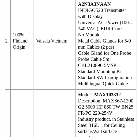
A2N3A3NAAN
INDIGO520 Transmitter
with Display
Universal AC-Power (100…
240 VAC), EUR Cord
100%
No Module
2
Finland
Vaisala Vietnam
Metal Cable Glands for 5-9
Origin
mm Cables (2 pcs)
Cable Gland for One Probe
Probe Cable 5m
CBL210896-5MSP
Standard Mounting Kit
Standard SW Configuration
Multilingual Quick Guide
Model:
MAX103332
Description: MAXS67-1200
G2 5000 HF 860 TW BN25
FR/PC 220-254V
Industry product, in Stainless
Steel 316L–, for Ceiling
surface,Wall surface