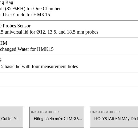
ing Bag
alt (85 %RH) for One Chamber
sh User Guide for HMK15
 Probes Sensor
universal lid for Ø12, 13.5, and 18.5 mm probes
7HM
xchanged Water for HMK15
9
basic lid with four measurement holes
UNCATEGORIZED
UNCATEGORIZED
Cutter YIC
Đồng hồ đo mức CLM-36
HOLYSTAR 5N Máy Dò 
k
Dinel Việt Nam
Hỏng Lớp Sơn Phủ Sanko 
Nam