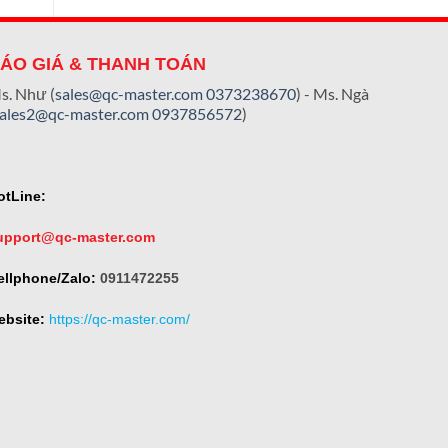
ÁO GIÁ & THANH TOÁN
s. Như (
sales@qc-master.com
0373238670
) - Ms. Ngà
sales2@qc-master.com
0937856572
)
otLine:
upport@qc-master.com
ellphone/Zalo:
0911472255
ebsite:
https://qc-master.com/