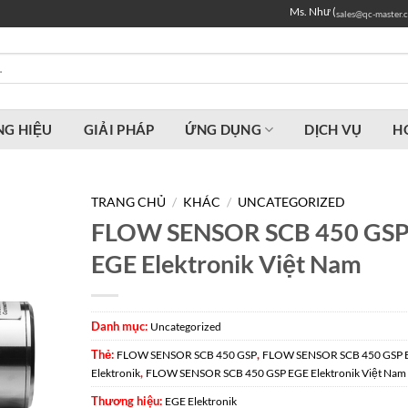
Ms. Như (
sales@qc-master.
G HIỆU
GIẢI PHÁP
ỨNG DỤNG
DỊCH VỤ
H
TRANG CHỦ
/
KHÁC
/
UNCATEGORIZED
FLOW SENSOR SCB 450 GS
EGE Elektronik Việt Nam
Danh mục:
Uncategorized
Thẻ:
,
FLOW SENSOR SCB 450 GSP
FLOW SENSOR SCB 450 GSP 
,
Elektronik
FLOW SENSOR SCB 450 GSP EGE Elektronik Việt Nam
Thương hiệu:
EGE Elektronik