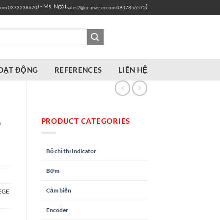
) - Ms. Ngà (
)
com
0373238670
sales2@qc-master.com
0937856572
OẠT ĐỘNG
REFERENCES
LIÊN HỆ
PRODUCT CATEGORIES
P
Bộ chỉ thị Indicator
Bơm
Cảm biến
EGE
Encoder