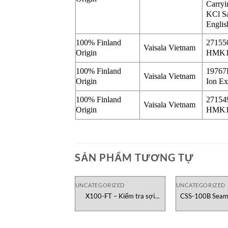
Carry
KCl S
Engli
100% Finland
271550
Vaisala Vietnam
Origin
HMK15 
100% Finland
1976
Vaisala Vietnam
Origin
Ion E
100% Finland
27154
Vaisala Vietnam
Origin
HMK15 
SẢN PHẨM TƯƠNG TỰ
UNCATEGORIZED
UNCATEGORIZED
X100-FT – Kiểm tra sợi
CSS-100B Seam 
Testometric Việt Nam
Chec