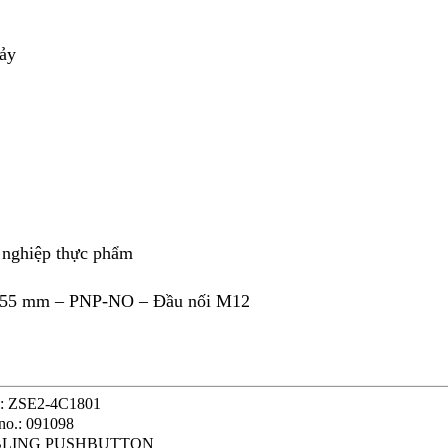
ảy
 nghiệp thực phẩm
n 55 mm – PNP-NO – Đầu nối M12
le: ZSE2-4C1801
no.: 091098
LING PUSHBUTTON