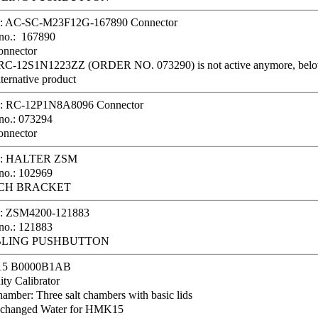
le: AC-SC-M23F12G-167890 Connector
no.: 167890
onnector
 RC-12S1N1223ZZ (ORDER NO. 073290) is not active anymore, bel
lternative product
le: RC-12P1N8A8096 Connector
no.: 073294
onnector
le: HALTER ZSM
no.: 102969
CH BRACKET
le: ZSM4200-121883
no.: 121883
LING PUSHBUTTON
5 B0000B1AB
ty Calibrator
hamber: Three salt chambers with basic lids
xchanged Water for HMK15