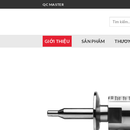
Bỏ
QC MASTER
qua
nội
Tìm
dung
kiếm:
GIỚI THIỆU
SẢN PHẨM
THƯƠN