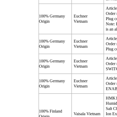
Artic
Order 
100% Germany
Euchner
Plug c
Origin
Vietnam
Note:
is an a
Artic
100% Germany
Euchner
Order 
Origin
Vietnam
Plug c
Artic
100% Germany
Euchner
Order 
Origin
Vietnam
SWIT
Artic
100% Germany
Euchner
Order 
Origin
Vietnam
ENAB
HMK1
Humidi
Salt C
100% Finland
Vaisala Vietnam
Ion E
Origin