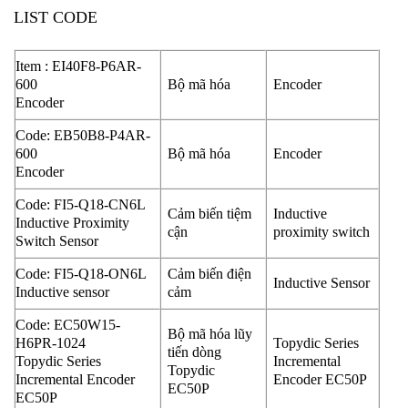
LIST CODE
Item : EI40F8-P6AR-
600
Bộ mã hóa
Encoder
Encoder
Code: EB50B8-P4AR-
600
Bộ mã hóa
Encoder
Encoder
Code: FI5-Q18-CN6L
Cảm biến tiệm
Inductive
Inductive Proximity
cận
proximity switch
Switch Sensor
Code: FI5-Q18-ON6L
Cảm biến điện
Inductive Sensor
Inductive sensor
cảm
Code: EC50W15-
Bộ mã hóa lũy
H6PR-1024
Topydic Series
tiến dòng
Topydic Series
Incremental
Topydic
Incremental Encoder
Encoder EC50P
EC50P
EC50P