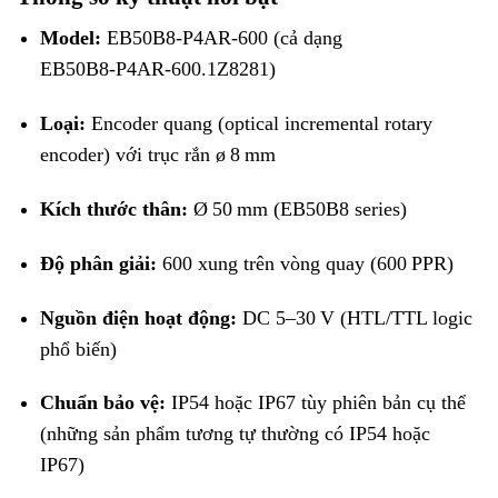
Model:
EB50B8‑P4AR‑600 (cả dạng
EB50B8‑P4AR‑600.1Z8281)
Loại:
Encoder quang (optical incremental rotary
encoder) với trục rắn ø 8 mm
Kích thước thân:
Ø 50 mm (EB50B8 series)
Độ phân giải:
600 xung trên vòng quay (600 PPR)
Nguồn điện hoạt động:
DC 5–30 V (HTL/TTL logic
phổ biến)
Chuẩn bảo vệ:
IP54 hoặc IP67 tùy phiên bản cụ thể
(những sản phẩm tương tự thường có IP54 hoặc
IP67)