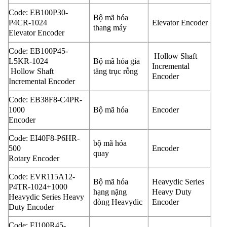
Code: EB100P30-
Bộ mã hóa
P4CR-1024
Elevator Encoder
thang máy
Elevator Encoder
Code: EB100P45-
Hollow Shaft
L5KR-1024
Bộ mã hóa gia
Incremental
Hollow Shaft
tăng trục rỗng
Encoder
Incremental Encoder
Code: EB38F8-C4PR-
1000
Bộ mã hóa
Encoder
Encoder
Code: EI40F8-P6HR-
bộ mã hóa
500
Encoder
quay
Rotary Encoder
Code: EVR115A12-
Bộ mã hóa
Heavydic Series
P4TR-1024+1000
hạng nặng
Heavy Duty
Heavydic Series Heavy
dòng Heavydic
Encoder
Duty Encoder
Code: EI100R45-