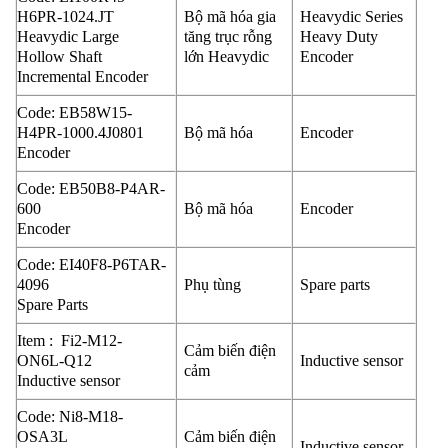
H6PR-1024.JT
Bộ mã hóa gia
Heavydic Series
Heavydic Large
tăng trục rỗng
Heavy Duty
Hollow Shaft
lớn Heavydic
Encoder
Incremental Encoder
Code: EB58W15-
H4PR-1000.4J0801
Bộ mã hóa
Encoder
Encoder
Code: EB50B8-P4AR-
600
Bộ mã hóa
Encoder
Encoder
Code: EI40F8-P6TAR-
4096
Phụ tùng
Spare parts
Spare Parts
Item : Fi2-M12-
Cảm biến điện
ON6L-Q12
Inductive sensor
cảm
Inductive sensor
Code: Ni8-M18-
OSA3L
Cảm biến điện
Inductive sensor