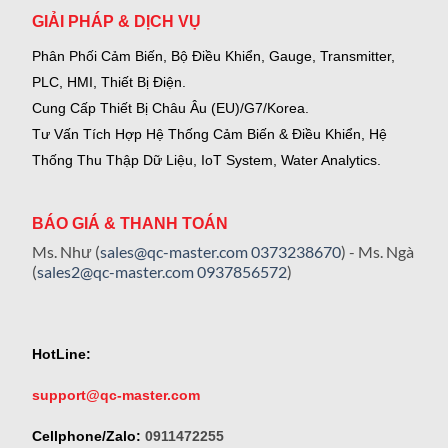
GIẢI PHÁP & DỊCH VỤ
Phân Phối Cảm Biến, Bộ Điều Khiển, Gauge,
Transmitter,
PLC, HMI, Thiết Bị Điện.
Cung Cấp Thiết Bị Châu Âu (EU)/G7/Korea.
Tư Vấn Tích Hợp Hệ Thống Cảm Biến & Điều Khiển, Hệ
Thống Thu Thập Dữ Liệu, IoT System, Water Analytics.
BÁO GIÁ & THANH TOÁN
Ms. Như (
sales@qc-master.com
0373238670
) - Ms. Ngà
(
sales2@qc-master.com
0937856572
)
HotLine:
support@qc-master.com
Cellphone/Zalo:
0911472255